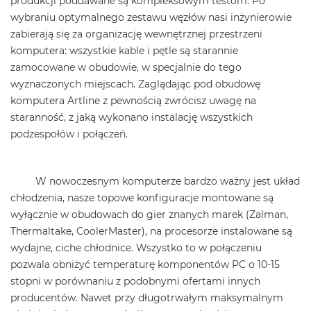
produkcji poddawane są kompleksowym testom. Po
wybraniu optymalnego zestawu węzłów nasi inżynierowie
zabierają się za organizację wewnętrznej przestrzeni
komputera: wszystkie kable i pętle są starannie
zamocowane w obudowie, w specjalnie do tego
wyznaczonych miejscach. Zaglądając pod obudowę
komputera Artline z pewnością zwrócisz uwagę na
staranność, z jaką wykonano instalację wszystkich
podzespołów i połączeń.
W nowoczesnym komputerze bardzo ważny jest układ
chłodzenia, nasze topowe konfiguracje montowane są
wyłącznie w obudowach do gier znanych marek (Zalman,
Thermaltake, CoolerMaster), na procesorze instalowane są
wydajne, ciche chłodnice. Wszystko to w połączeniu
pozwala obniżyć temperaturę komponentów PC o 10-15
stopni w porównaniu z podobnymi ofertami innych
producentów. Nawet przy długotrwałym maksymalnym