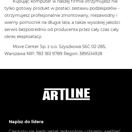
Kupując komputer w naszej firmie otrzymujesz nie
tylko gotowy produkt w postaci zestawu podzespołów -
otrzymujesz profesjonalnie zmontowany, niezawodny i
wierny pomocnik na długie lata, a także wysokiej jakości
serwis bezpośrednio od producenta przez cały czas cały
okres eksploatacji.
Move Center Sp. z o.o. Szyszkowa 56C 02-285,
Warszawa NIP: 783 183 9789 Regon: 389504928
Napisz do lidera
Cieszymy się, kiedy jesteś zadowolony i chcemy wiedzieć,