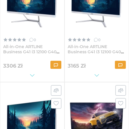
0
0
All-in-One ARTLINE
All-in-One ARTLINE
Business G41 i3 12100 G40W
Business G41 i3 12100 G40W
23.8" IPS FullHD324Win
23.8" IPS FullHD821Win
3306
Zł
3165
Zł