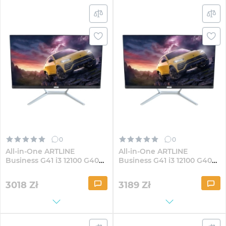
0
0
All-in-One ARTLINE
All-in-One ARTLINE
Business G41 i3 12100 G40
Business G41 i3 12100 G40
23.8" IPS FullHD84Win
23.8" IPS FullHD821Win
3018
Zł
3189
Zł