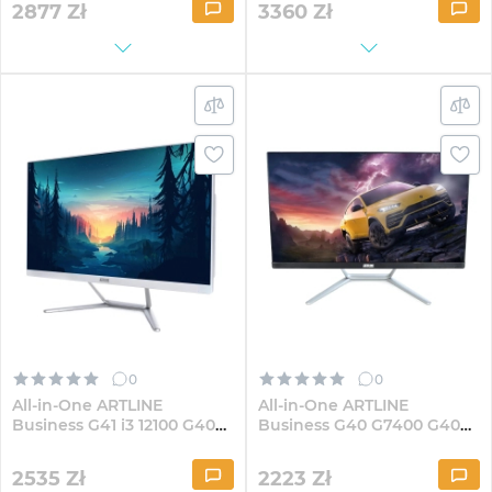
2877
Zł
3360
Zł
0
0
All-in-One ARTLINE
All-in-One ARTLINE
Business G41 i3 12100 G40W
Business G40 G7400 G40
23.8" IPS FullHD821
23.8" IPS FullHD82
2535
Zł
2223
Zł