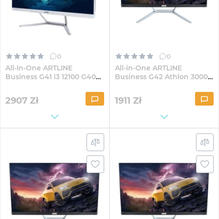
0
0
All-in-One ARTLINE
All-in-One ARTLINE
Business G41 i3 12100 G40W
Business G42 Athlon 3000G
23.8" IPS FullHD3241
G40 23.8" IPS FullHD41
2907
Zł
1911
Zł