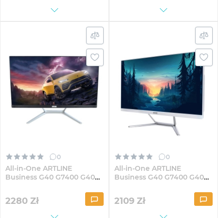
0
0
All-in-One ARTLINE
All-in-One ARTLINE
Business G40 G7400 G40
Business G40 G7400 G40W
23.8" IPS FullHD84
23.8" IPS FullHD41
2280
Zł
2109
Zł