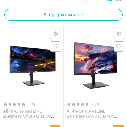
Filtry i porównanie
0
0
All-in-One ARTLINE
All-in-One ARTLINE
Business GX310 i3 12100
Business GX73 i5 12400
GX300 30" VA WFHD82
GX70 27" IPS 2K821