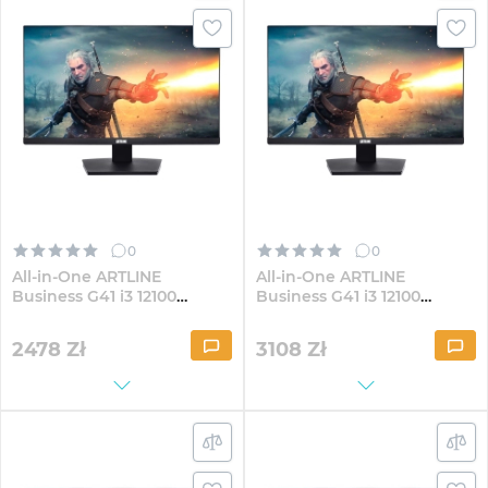
0
0
All-in-One ARTLINE
All-in-One ARTLINE
Business G41 i3 12100
Business G41 i3 12100
G40Fix 23.8" IPS FullHD84
G40Fix 23.8" IPS
FullHD84Win
2478
Zł
3108
Zł