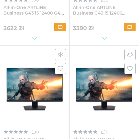
0
0
All-in-One ARTLINE
All-in-One ARTLINE
Business G43 i5 12400 G40
Business G43 i5 12400
23.8" IPS FullHD82
G40Fix 23.8" IPS
FullHD84Win
2622
Zł
3390
Zł
0
0