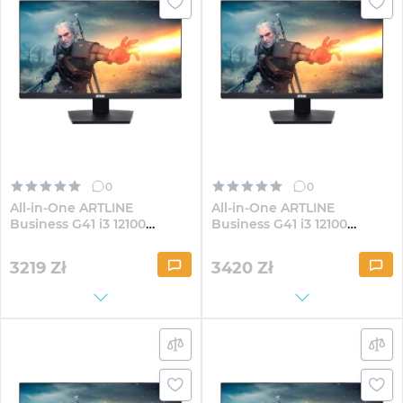
0
0
All-in-One ARTLINE
All-in-One ARTLINE
Business G41 i3 12100
Business G41 i3 12100
G40Fix 23.8" IPS
G40Fix 23.8" IPS
FullHD164Win
FullHD324Win
3219
Zł
3420
Zł