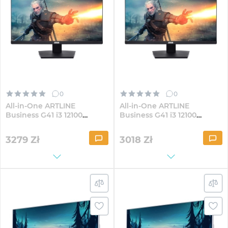
0
0
All-in-One ARTLINE
All-in-One ARTLINE
Business G41 i3 12100
Business G41 i3 12100
G40Fix 23.8" IPS
G40Fix 23.8" IPS FullHD3241
FullHD821Win
3279
Zł
3018
Zł