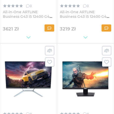
0
0
All-in-One ARTLINE
All-in-One ARTLINE
Business G43 i5 12400 G40
Business G43 i5 12400 G40
23.8" IPS FullHD324Win
23.8" IPS FullHD3241
3621
Zł
3219
Zł