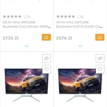
0
0
All-in-One ARTLINE
All-in-One ARTLINE
Business G42 Athlon 3000G
Business G43 i5 12400 G40
G40 23.8" IPS FullHD164Win
23.8" IPS FullHD84
2736
Zł
2676
Zł