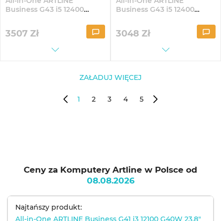
All-in-One ARTLINE
All-in-One ARTLINE
Business G43 i5 12400
Business G43 i5 12400
G40Fix 23.8" IPS
G40Fix 23.8" IPS FullHD324
FullHD164Win
3507
Zł
3048
Zł
ZAŁADUJ WIĘCEJ
1
2
3
4
5
Ceny za Komputery Artline w Polsce od
08.08.2026
Najtańszy produkt:
All-in-One ARTLINE Business G41 i3 12100 G40W 23.8"