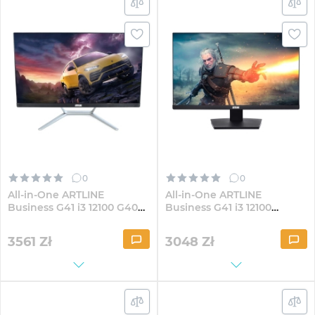
0
0
All-in-One ARTLINE
All-in-One ARTLINE
Business G41 i3 12100 G40
Business G41 i3 12100
23.8" IPS FullHD3241Win
G40Fix 23.8" IPS
FullHD82Win
3561
Zł
3048
Zł