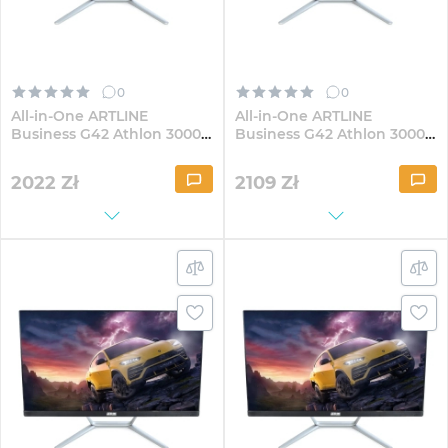
0
0
All-in-One ARTLINE
All-in-One ARTLINE
Business G42 Athlon 3000G
Business G42 Athlon 3000G
G40 23.8" IPS FullHD41Win
G40 23.8" IPS FullHD164
2022
Zł
2109
Zł