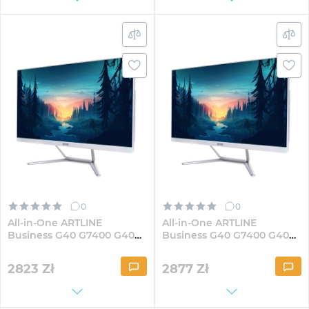
0
0
All-in-One ARTLINE
All-in-One ARTLINE
Business G40 G7400 G40W
Business G40 G7400 G40W
23.8" IPS FullHD82Win
23.8" IPS FullHD84Win
2823
Zł
2877
Zł