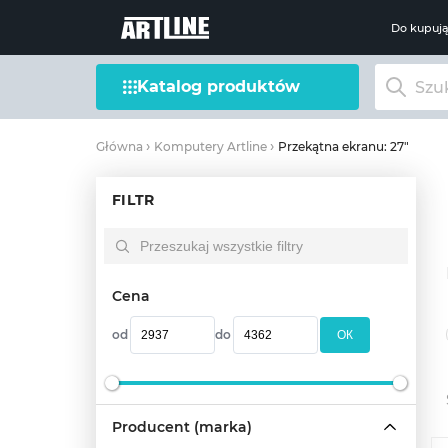
Do kupuj
Katalog produktów
Przekątna ekranu: 27"
Główna
Komputery Artline
FILTR
Cena
od
do
OК
Producent (marka)