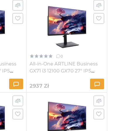
0
usiness
All-in-One ARTLINE Business
" IPS
GX71 i3 12100 GX70 27" IPS
2K162
2937
Zł