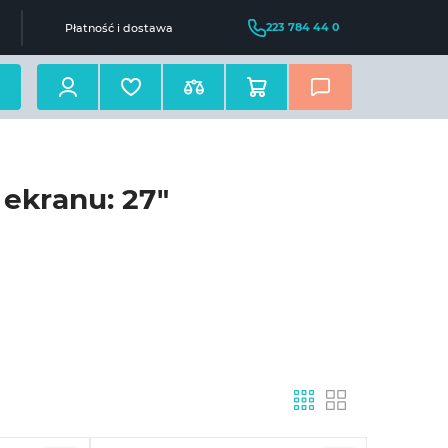
223 784 44 0
Płatność i dostawa
 ekranu: 27"