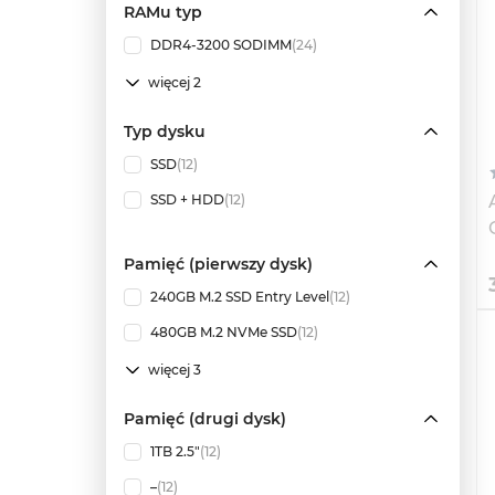
RAMu typ
DDR4-3200 SODIMM
(24)
więcej 2
Typ dysku
SSD
(12)
SSD + HDD
(12)
Pamięć (pierwszy dysk)
240GB M.2 SSD Entry Level
(12)
480GB M.2 NVMe SSD
(12)
więcej 3
Pamięć (drugi dysk)
1TB 2.5"
(12)
–
(12)