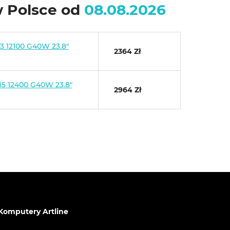
w Polsce od
08.08.2026
i3 12100 G40W 23.8"
2364 Zł
i5 12400 G40W 23.8"
2964 Zł
Komputery Artline