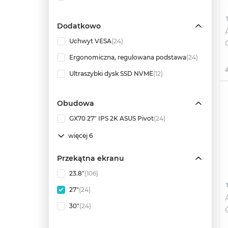
Dodatkowo
Uchwyt VESA
(24)
Ergonomiczna, regulowana podstawa
(24)
Ultraszybki dysk SSD NVME
(12)
Obudowa
GX70 27" IPS 2K ASUS Pivot
(24)
więcej 6
Przekątna ekranu
23.8"
(106)
27"
(24)
30"
(24)