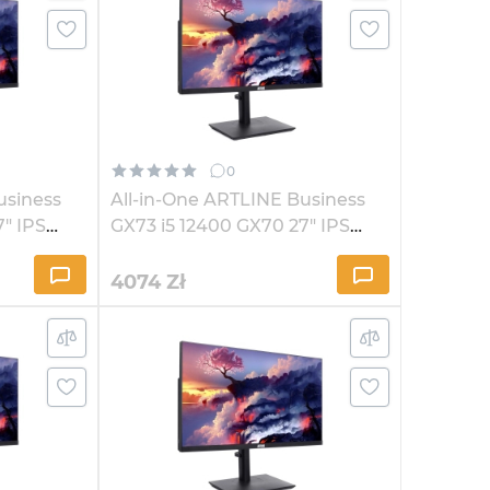
0
usiness
All-in-One ARTLINE Business
7" IPS
GX73 i5 12400 GX70 27" IPS
2K1621Win
4074
Zł