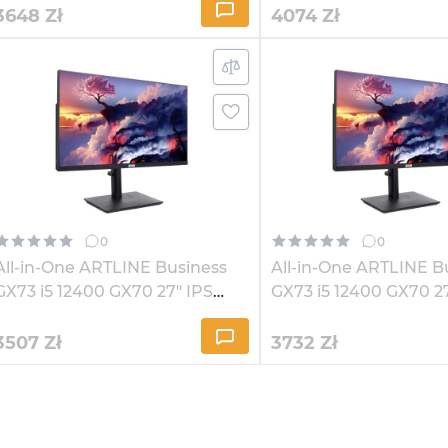
3648
Zł
4074
Zł
0
0
All-in-One ARTLINE Business
All-in-One ARTLINE B
GX73 i5 12400 GX70 27" IPS
GX73 i5 12400 GX70 2
2K324
2K3241
3507
Zł
3732
Zł