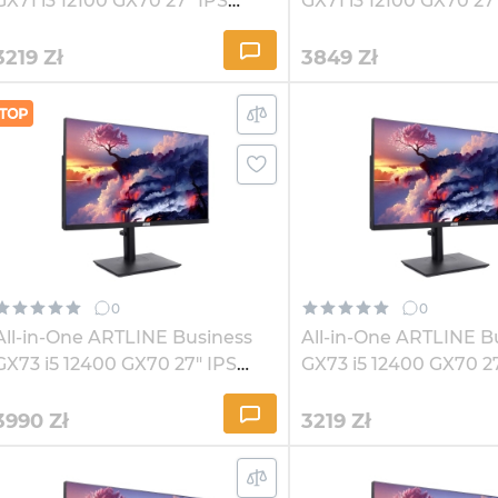
GX71 i3 12100 GX70 27" IPS
GX71 i3 12100 GX70 27
2K324
2K324Win
3219
Zł
3849
Zł
0
0
All-in-One ARTLINE Business
All-in-One ARTLINE B
GX73 i5 12400 GX70 27" IPS
GX73 i5 12400 GX70 2
2K821Win
2K162
3990
Zł
3219
Zł