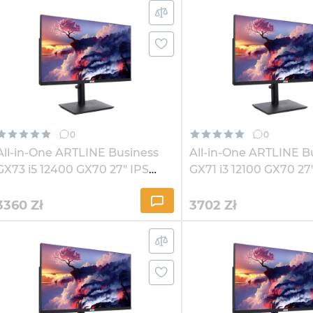
0
0
All-in-One ARTLINE Business
All-in-One ARTLINE B
GX73 i5 12400 GX70 27" IPS
GX71 i3 12100 GX70 27
2K821
2K821Win
3360
Zł
3702
Zł