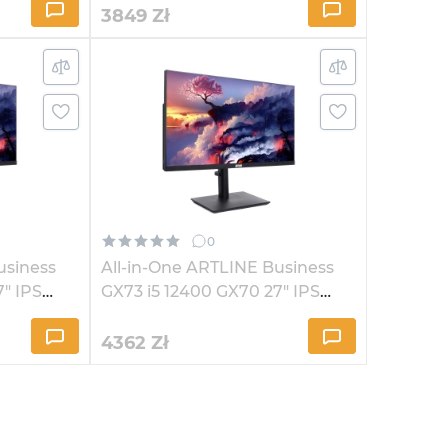
3849
Zł
0
usiness
All-in-One ARTLINE Business
7" IPS
GX73 i5 12400 GX70 27" IPS
2K3241Win
4362
Zł