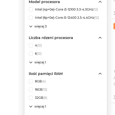
Model procesora
Intel (4p+0e)-Core i3-12100 3.3-4.3GHz
(12)
Intel (6p+0e)-Core i5-12400 2.5-4.4GHz
(12)
więcej 3
Liczba rdzeni procesora
4
(12)
6
(12)
więcej 1
Ilość pamięci RAM
8GB
(4)
16GB
(12)
32GB
(8)
więcej 1