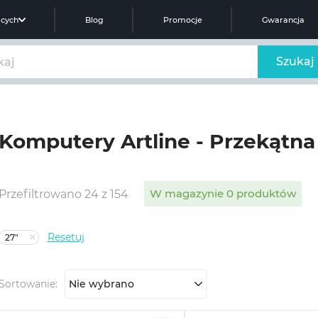
ących
Blog
Promocje
Gwarancja
Szukaj
Komputery Artline - Przekątna
W magazynie 0 produktów
Przefiltrowano 24 z 154
Resetuj
27"
Sortowanie:
Nie wybrano