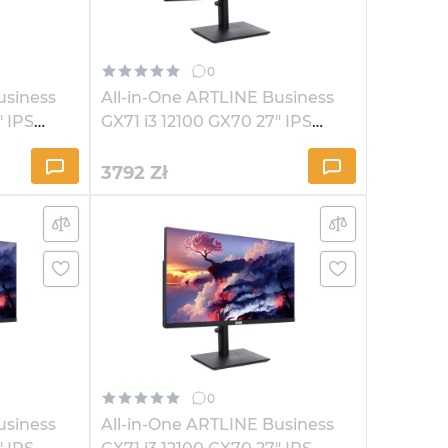
0
usiness
All-in-One ARTLINE Business
" IPS
GX71 i3 12100 GX70 27" IPS
2K1621Win
3792
Zł
0
usiness
All-in-One ARTLINE Business