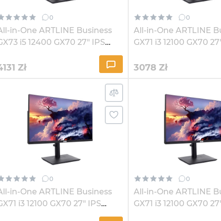
0
0
All-in-One ARTLINE Business
All-in-One ARTLINE B
GX73 i5 12400 GX70 27" IPS
GX71 i3 12100 GX70 27
2K324Win
2K821
4131
Zł
3078
Zł
0
0
All-in-One ARTLINE Business
All-in-One ARTLINE B
GX71 i3 12100 GX70 27" IPS
GX71 i3 12100 GX70 27
2K164Win
2K3241Win