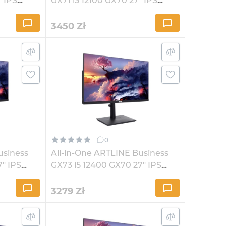
" IPS
GX71 i3 12100 GX70 27" IPS
2K3241
3450
Zł
0
usiness
All-in-One ARTLINE Business
7" IPS
GX73 i5 12400 GX70 27" IPS
2K164
3279
Zł