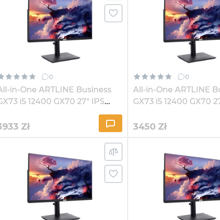
0
0
All-in-One ARTLINE Business
All-in-One ARTLINE B
GX73 i5 12400 GX70 27" IPS
GX73 i5 12400 GX70 2
2K164Win
2K1621
3933
Zł
3450
Zł