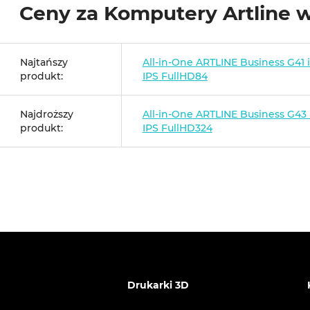
Ceny za Komputery Artline 
Najtańszy
All-in-One ARTLINE Business G41 
produkt:
IPS FullHD84
Najdroższy
All-in-One ARTLINE Business G43 
produkt:
IPS FullHD324
Drukarki 3D