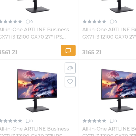
0
0
All-in-One ARTLINE Business
All-in-One ARTLINE B
GX71 i3 12100 GX70 27" IPS
GX71 i3 12100 GX70 27
2K162Win
2K1621
3561
Zł
3165
Zł
0
0
All-in-One ARTLINE Business
All-in-One ARTLINE B