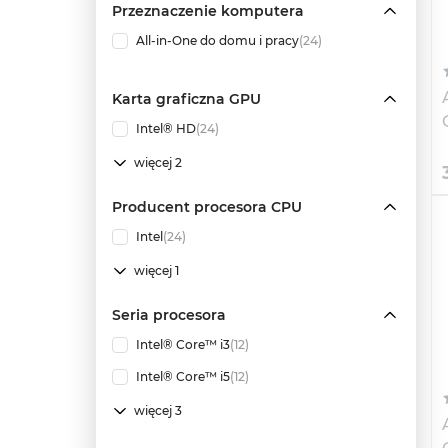
Przeznaczenie komputera
All-in-One do domu i pracy
(24)
Karta graficzna GPU
Intel® HD
(24)
więcej 2
Producent procesora CPU
Intel
(24)
więcej 1
Seria procesora
Intel® Core™ i3
(12)
Intel® Core™ i5
(12)
więcej 3