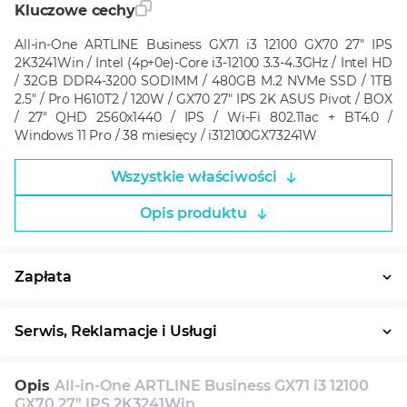
Kluczowe cechy
All-in-One ARTLINE Business GX71 i3 12100 GX70 27" IPS
2K3241Win / Intel (4p+0e)-Core i3-12100 3.3-4.3GHz / Intel HD
/ 32GB DDR4-3200 SODIMM / 480GB M.2 NVMe SSD / 1TB
2.5" / Pro H610T2 / 120W / GX70 27" IPS 2K ASUS Pivot / BOX
/ 27" QHD 2560x1440 / IPS / Wi-Fi 802.11ac + BT4.0 /
Windows 11 Pro / 38 miesięcy / i312100GX73241W
Wszystkie właściwości
Opis produktu
Zapłata
Płatność w ratach
System ratalny
Serwis, Reklamacje i Usługi
30 dni na zwrot
Serwis
Wsparcie techniczne
Opis
All-in-One ARTLINE Business GX71 i3 12100
Konsultacja
GX70 27" IPS 2K3241Win