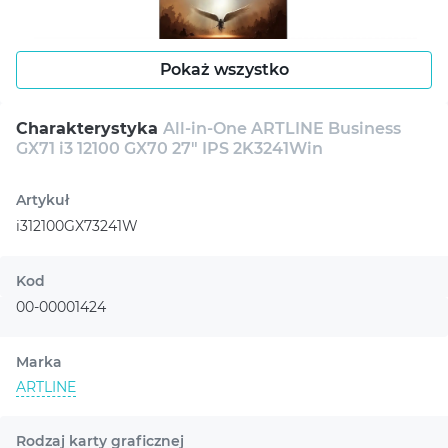
Pokaż wszystko
Charakterystyka
All-in-One ARTLINE Business
GX71 i3 12100 GX70 27" IPS 2K3241Win
Artykuł
i312100GX73241W
Kod
00-00001424
Marka
ARTLINE
Rodzaj karty graficznej