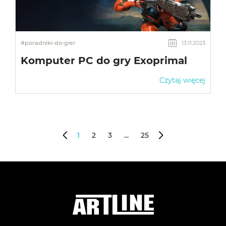
#poradniki-do-gier
13.11.2023
Komputer PC do gry Exoprimal
Czytaj więcej
1
2
3
...
25