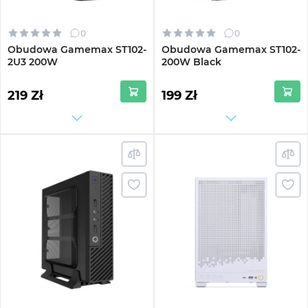
0
0
Obudowa Gamemax ST102-
Obudowa Gamemax ST102-
2U3 200W
200W Black
219 Zł
199 Zł