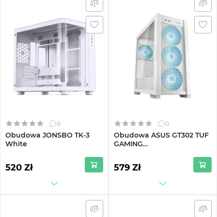
0
0
Obudowa JONSBO TK-3
Obudowa ASUS GT302 TUF
White
GAMING
CASE/WHITE/ARGBFAN
90DC00I3-B19000)
520 Zł
579 Zł