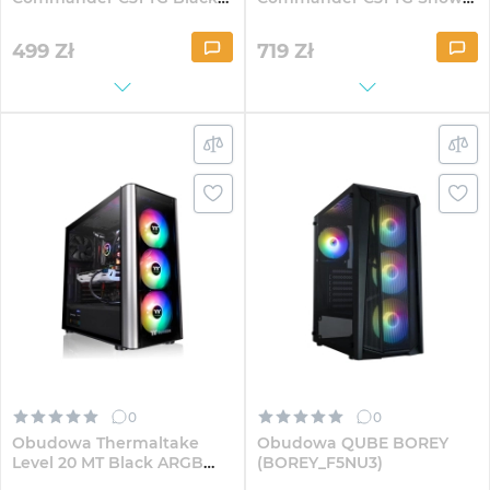
ARGB (CA-1N2-00M1WN-00)
ARGB (CA-1N2-00M6WN-00)
499
Zł
719
Zł
0
0
Obudowa Thermaltake
Obudowa QUBE BOREY
Level 20 MT Black ARGB
(BOREY_F5NU3)
(CA-1M7-00M1WN-00)