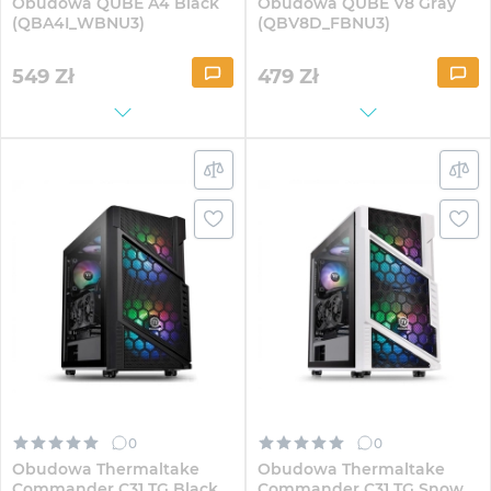
Obudowa QUBE A4 Black
Obudowa QUBE V8 Gray
(QBA4I_WBNU3)
(QBV8D_FBNU3)
549
Zł
479
Zł
0
0
Obudowa Thermaltake
Obudowa Thermaltake
Commander C31 TG Black
Commander C31 TG Snow