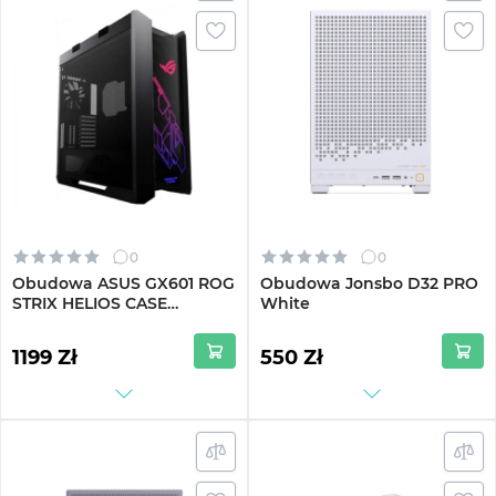
0
0
Obudowa ASUS GX601 ROG
Obudowa Jonsbo D32 PRO
STRIX HELIOS CASE
White
(GX601/BK/AL/WITHHANDLE)
1199 Zł
550 Zł