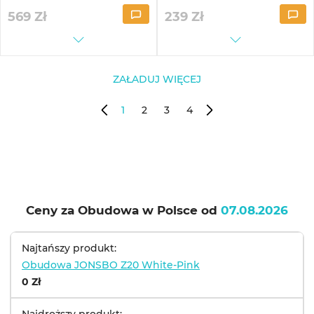
569
Zł
239
Zł
ZAŁADUJ WIĘCEJ
1
2
3
4
Ceny za Obudowa w Polsce od
07.08.2026
Najtańszy produkt:
Obudowa JONSBO Z20 White-Pink
0 Zł