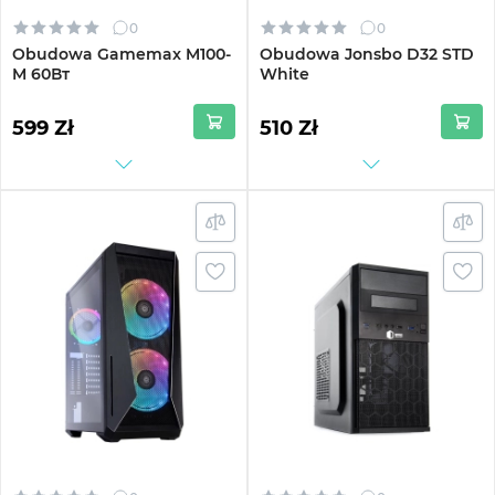
0
0
Obudowa Gamemax M100-
Obudowa Jonsbo D32 STD
M 60Вт
White
599 Zł
510 Zł