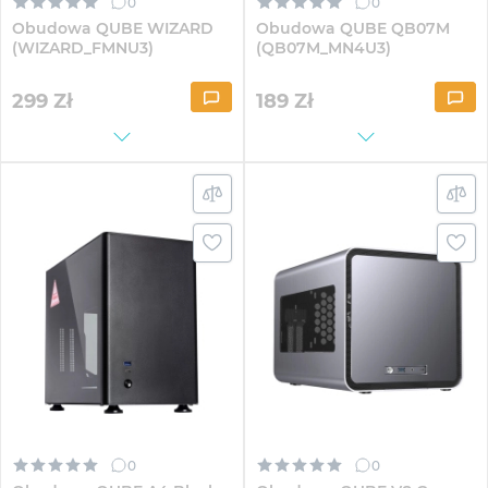
0
0
Obudowa QUBE WIZARD
Obudowa QUBE QB07M
(WIZARD_FMNU3)
(QB07M_MN4U3)
299
Zł
189
Zł
0
0