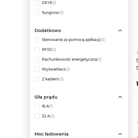
DEYE
(1)
Sungrow
(2)
Dodatkowo
Sterowanie za pomocą aplikacji
(3)
RFID
(2)
Rachunkowość energetyczna
(2)
Wyświetlacz
(2)
Z kablem
(3)
Siła prądu
16 А
(1)
32 А
(2)
Moc ładowania