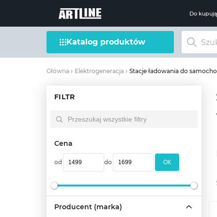
Do kupuj
Katalog produktów
Stacje ładowania do samocho
Główna
Elektrogeneracja
FILTR
Cena
od
do
OК
Producent (marka)