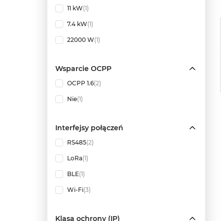
11 kW
(1)
7.4 kW
(1)
22000 W
(1)
Wsparcie OCPP
OCPP 1.6
(2)
Nie
(1)
Interfejsy połączeń
RS485
(2)
LoRa
(1)
BLE
(1)
Wi-Fi
(3)
Klasa ochrony (IP)