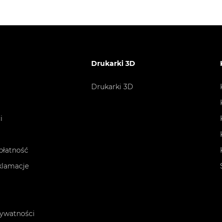
Drukarki 3D
Drukarki 3D
i
płatność
eklamacje
rywatności