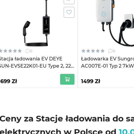
0
0
Stacja ładowania EV DEYE
Ładowarka EV Sungr
SUN-EVSE22K01-EU Type 2, 22
AC007E-01 Typ 2 7kW
kW, 32 A, 3-fazowa, Wi-
1-fazowa (AC007E-01)
Fi/LoRa/BLE
1699 Zł
1499 Zł
Ceny za Stacje ładowania do
elektrycznych w Polsce od
10.