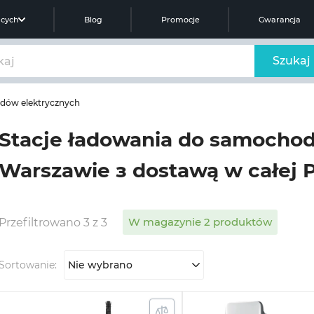
ących
Blog
Promocje
Gwarancja
Szukaj
dów elektrycznych
Stacje ładowania do samocho
Warszawie з dostawą w całej 
W magazynie 2 produktów
Przefiltrowano 3 z 3
Sortowanie:
Nie wybrano