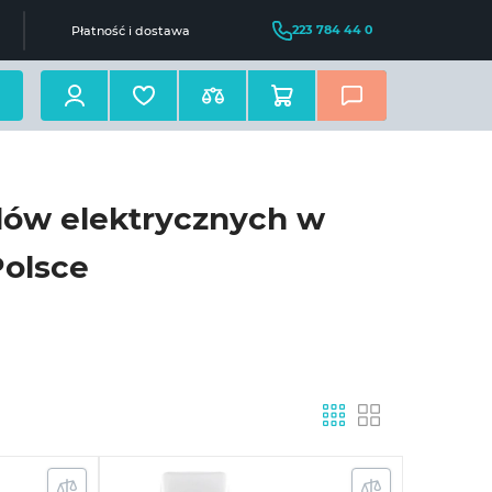
223 784 44 0
Płatność i dostawa
dów elektrycznych w
Polsce