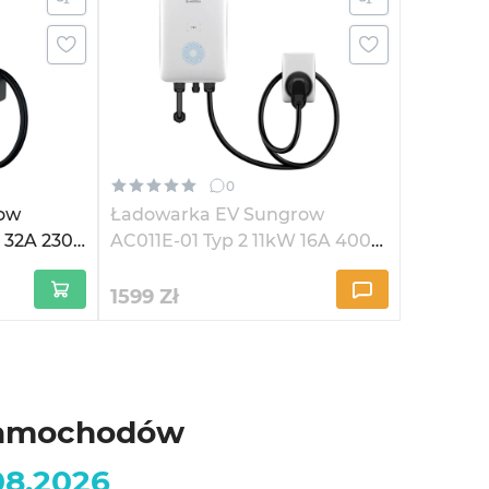
0
ow
Ładowarka EV Sungrow
 32A 230V
AC011E-01 Typ 2 11kW 16A 400V
3-fazowa (AC011E-01)
1599
Zł
 samochodów
08.2026