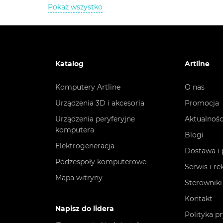
Pokaż wszystko
Katalog
Artline
Komputery Artline
O nas
Urządzenia 3D i akcesoria
Promocja
Urządzenia peryferyjne
Aktualnośc
komputera
Blogi
Elektrogeneracja
Dostawa i 
Podzespoły komputerowe
Serwis i r
Mapa witryny
Sterowniki
Kontakt
Napisz do lidera
Polityka p