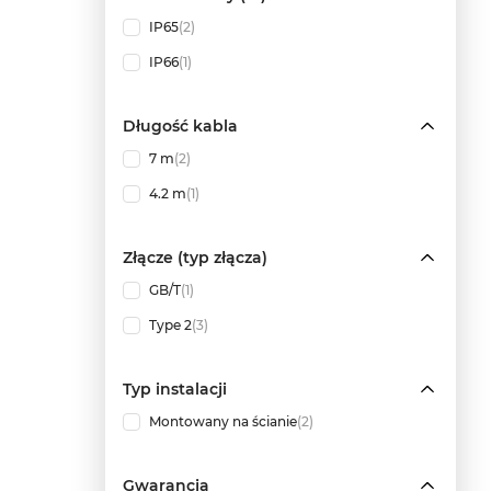
IP65
(2)
IP66
(1)
Długość kabla
7 m
(2)
4.2 m
(1)
Złącze (typ złącza)
GB/T
(1)
Type 2
(3)
Typ instalacji
Montowany na ścianie
(2)
Gwarancja