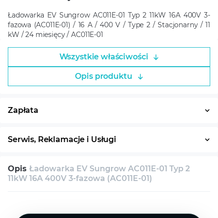
Ładowarka EV Sungrow AC011E-01 Typ 2 11kW 16A 400V 3-
fazowa (AC011E-01) / 16 А / 400 V / Type 2 / Stacjonarny / 11
kW / 24 miesięcy / AC011E-01
Wszystkie właściwości
Opis produktu
Zapłata
Płatność w ratach
System ratalny
Serwis, Reklamacje i Usługi
30 dni na zwrot
Serwis
Wsparcie techniczne
Opis
Ładowarka EV Sungrow AC011E-01 Typ 2
Konsultacja
11kW 16A 400V 3-fazowa (AC011E-01)