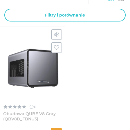
Filtry i porównanie
0
Obudowa QUBE V8 Gray
(QBV8D_FBNU3)