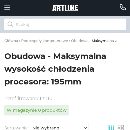
Maksymalna wysokość
Główna
Podzespoły komputerowe
Obudowa
Obudowa - Maksymalna
wysokość chłodzenia
procesora: 195mm
Przefiltrowano 1 z 110
W magazynie 0 produktów
Sortowanie:
Nie wybrano