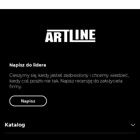
Napisz do lidera
Cieszymy się, kiedy jesteś zadowolony i chcemy wiedzieć,
kiedy coś poszło nie tak. Napisz recenzję do założyciela
firmy.
Napisz
Katalog