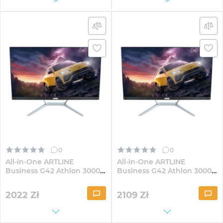
0
0
All-in-One ARTLINE
All-in-One ARTLINE
Business G42 Athlon 3000G
Business G42 Athlon 3000G
G40 23.8" IPS FullHD41Win
G40 23.8" IPS FullHD164
2022
Zł
2109
Zł