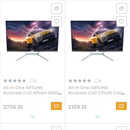
0
0
All-in-One ARTLINE
All-in-One ARTLINE
Business G42 Athlon 3000G
Business G40 G7400 G40
G40 23.8" IPS FullHD164Win
23.8" IPS FullHD41
2736
Zł
2139
Zł