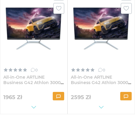
0
0
All-in-One ARTLINE
All-in-One ARTLINE
Business G42 Athlon 3000G
Business G42 Athlon 3000G
G40 23.8" IPS FullHD82
G40 23.8" IPS FullHD82Win
1965
Zł
2595
Zł