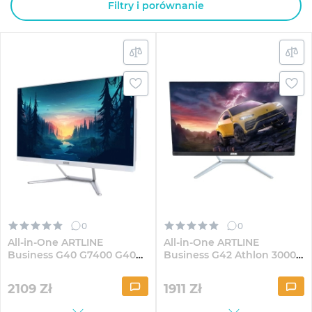
Filtry i porównanie
0
0
All-in-One ARTLINE
All-in-One ARTLINE
Business G40 G7400 G40W
Business G42 Athlon 3000G
23.8" IPS FullHD41
G40 23.8" IPS FullHD41
2109
Zł
1911
Zł