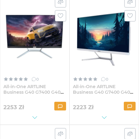
0
0
All-in-One ARTLINE
All-in-One ARTLINE
Business G40 G7400 G40
Business G40 G7400 G40W
23.8" IPS FullHD41Win
23.8" IPS FullHD41Win
2253
Zł
2223
Zł