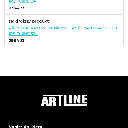
IPS FullHD84
2364 Zł
Najdroższy produkt:
All-in-One ARTLINE Business G43 i5 12400 G40W 23.8"
IPS FullHD324
2964 Zł
Napisz do lidera