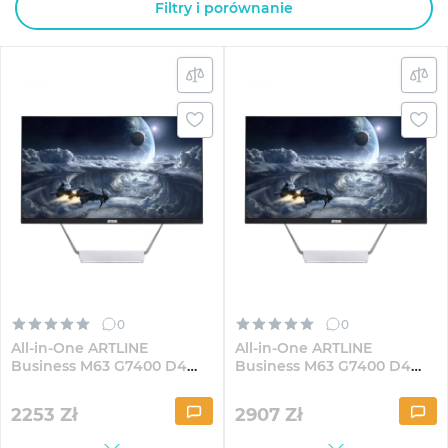
Filtry i porównanie
0
0
All-in-One ARTLINE
All-in-One ARTLINE
Business M63 G7400 D4
Business M63 G7400 D4
23.8" IPS FullHD82
23.8" IPS FullHD82Win
2253
Zł
2907
Zł