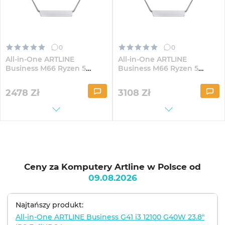
0
0
All-in-One ARTLINE
All-in-One ARTLINE
Business M66 Ryzen 5
Business M66 Ryzen 5
5600G D4 23.8" IPS
5600G D4 23.8" IPS
FullHD164
FullHD164Win
2478
Zł
3108
Zł
Ceny za Komputery Artline w Polsce od
09.08.2026
Najtańszy produkt:
All-in-One ARTLINE Business G41 i3 12100 G40W 23.8"