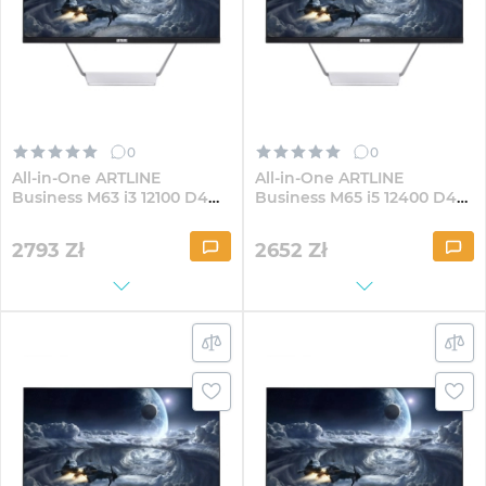
0
0
All-in-One ARTLINE
All-in-One ARTLINE
Business M63 i3 12100 D4
Business M65 i5 12400 D4
23.8" IPS FullHD1641
23.8" IPS FullHD82
2793
Zł
2652
Zł