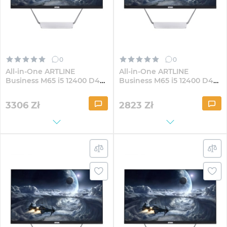
0
0
All-in-One ARTLINE
All-in-One ARTLINE
Business M65 i5 12400 D4
Business M65 i5 12400 D4
23.8" IPS FullHD82Win
23.8" IPS FullHD164
3306
Zł
2823
Zł