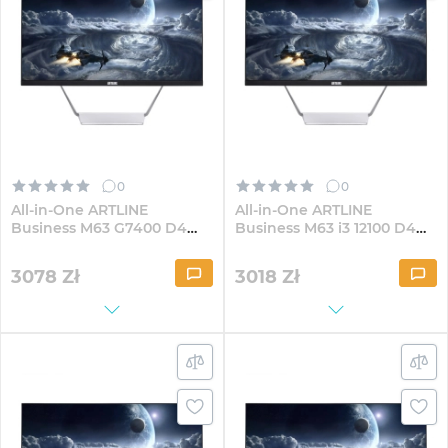
0
0
All-in-One ARTLINE
All-in-One ARTLINE
Business M63 G7400 D4
Business M63 i3 12100 D4
23.8" IPS FullHD164Win
23.8" IPS FullHD82Win
3078
Zł
3018
Zł