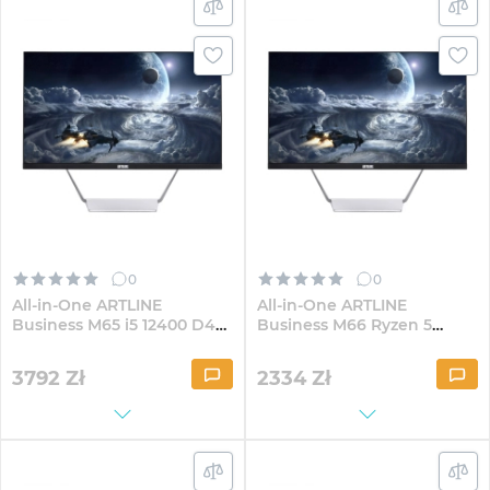
0
0
All-in-One ARTLINE
All-in-One ARTLINE
Business M65 i5 12400 D4
Business M66 Ryzen 5
23.8" IPS FullHD1641Win
5600G D4 23.8" IPS
FullHD82
3792
Zł
2334
Zł