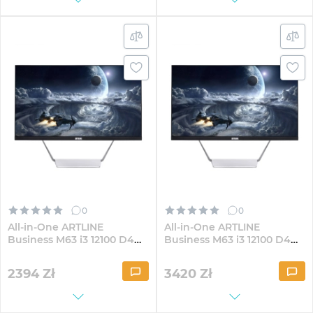
0
0
All-in-One ARTLINE
All-in-One ARTLINE
Business M63 i3 12100 D4
Business M63 i3 12100 D4
23.8" IPS FullHD82
23.8" IPS FullHD1641Win
2394
Zł
3420
Zł