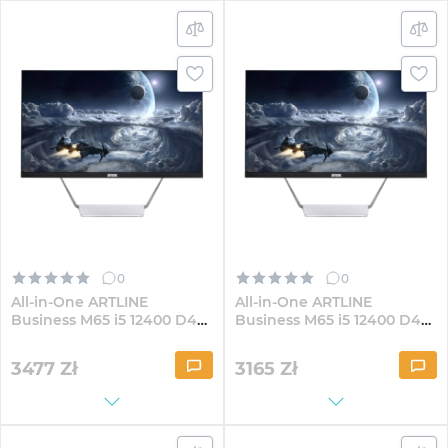
0
0
All-in-One ARTLINE
All-in-One ARTLINE
Business M65 i5 12400 D4
Business M65 i5 12400 D4
23.8" IPS FullHD164Win
23.8" IPS FullHD1641
3477
Zł
3165
Zł