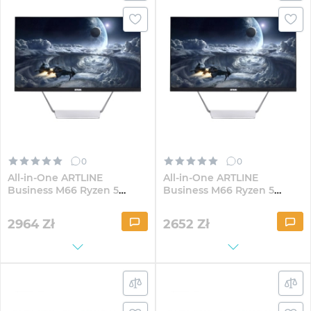
0
0
All-in-One ARTLINE
All-in-One ARTLINE
Business M66 Ryzen 5
Business M66 Ryzen 5
5600G D4 23.8" IPS
5600G D4 23.8" IPS
FullHD82Win
FullHD324
2964
Zł
2652
Zł