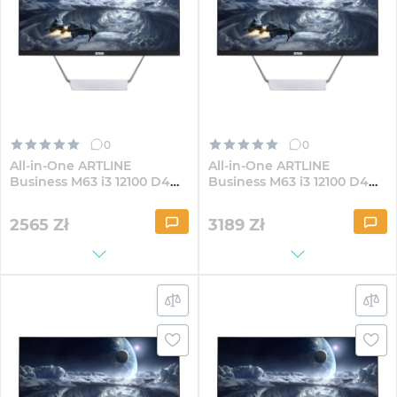
0
0
All-in-One ARTLINE
All-in-One ARTLINE
Business M63 i3 12100 D4
Business M63 i3 12100 D4
23.8" IPS FullHD164
23.8" IPS FullHD164Win
2565
Zł
3189
Zł