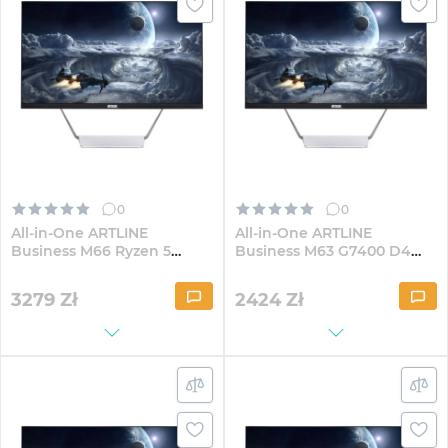
0
0
All-in-One ARTLINE
All-in-One ARTLINE
Business M66 Ryzen 5
Business M63 G7400 D4
5600G D4 23.8" IPS
23.8" IPS FullHD164
FullHD324Win
3279
Zł
2424
Zł