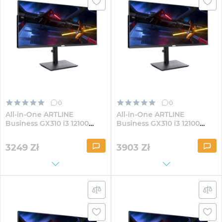
0
0
All-in-One ARTLINE
All-in-One ARTLINE
Business GX310 i3 12100
Business GX310 i3 12100
GX300 30" VA WFHD324
GX300 30" VA
WFHD324Win
3249
Zł
3903
Zł