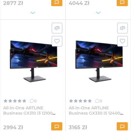
2877
Zł
4044
Zł
0
0
All-in-One ARTLINE
All-in-One ARTLINE
Business GX310 i3 12100
Business GX330 i5 12400
GX300 30" VA WFHD162
GX300 30" VA WFHD82
2994
Zł
3165
Zł