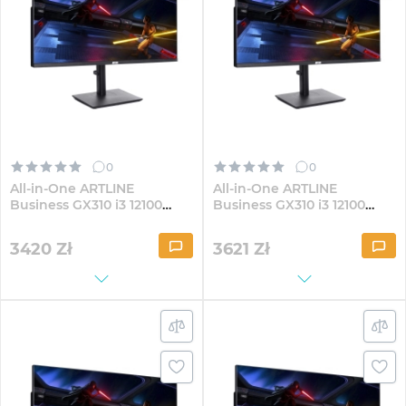
0
0
All-in-One ARTLINE
All-in-One ARTLINE
Business GX310 i3 12100
Business GX310 i3 12100
GX300 30" VA WFHD3221
GX300 30" VA WFHD162Win
3420
Zł
3621
Zł