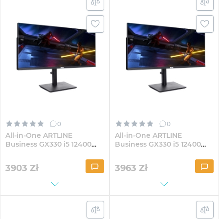
0
0
All-in-One ARTLINE
All-in-One ARTLINE
Business GX330 i5 12400
Business GX330 i5 12400
GX300 30" VA WFHD162Win
GX300 30" VA WFHD164Win
3903
Zł
3963
Zł