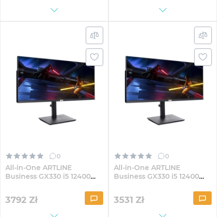
0
0
All-in-One ARTLINE
All-in-One ARTLINE
Business GX330 i5 12400
Business GX330 i5 12400
GX300 30" VA WFHD82Win
GX300 30" VA WFHD324
3792
Zł
3531
Zł