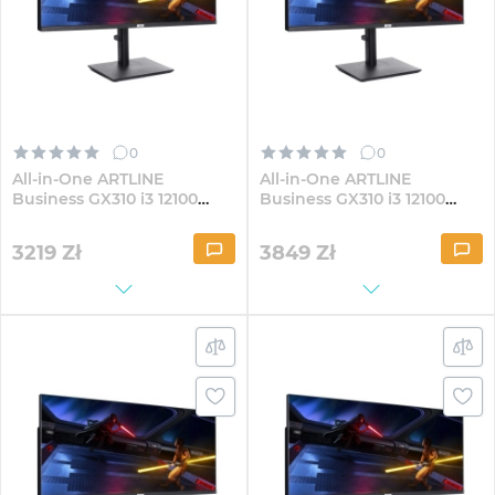
0
0
All-in-One ARTLINE
All-in-One ARTLINE
Business GX310 i3 12100
Business GX310 i3 12100
GX300 30" VA WFHD1621
GX300 30" VA
WFHD1621Win
3219
Zł
3849
Zł