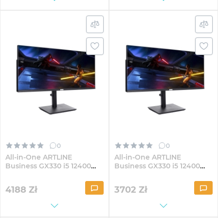
0
0
All-in-One ARTLINE
All-in-One ARTLINE
Business GX330 i5 12400
Business GX330 i5 12400
GX300 30" VA
GX300 30" VA WFHD3221
WFHD324Win
4188
Zł
3702
Zł