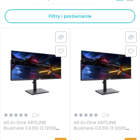
Filtry i porównanie
0
0
All-in-One ARTLINE
All-in-One ARTLINE
Business GX310 i3 12100
Business GX310 i3 12100
GX300 30" VA WFHD82
GX300 30" VA
WFHD3221Win