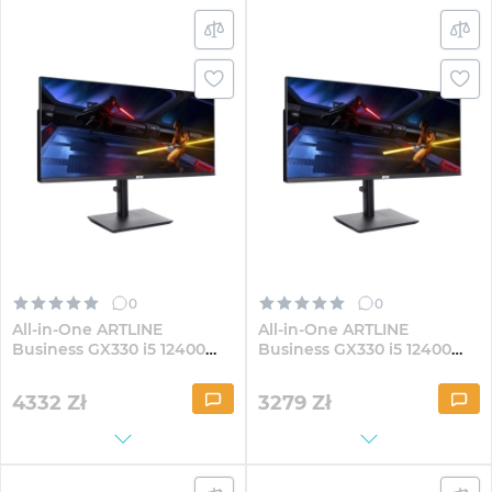
0
0
All-in-One ARTLINE
All-in-One ARTLINE
Business GX330 i5 12400
Business GX330 i5 12400
GX300 30" VA
GX300 30" VA WFHD162
WFHD3221Win
4332
Zł
3279
Zł