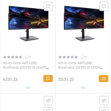
0
0
All-in-One ARTLINE
All-in-One ARTLINE
Business GX330 i5 12400
Business GX310 i3 12100
GX300 30" VA
GX300 30" VA WFHD82Win
WFHD1621Win
4131
Zł
3531
Zł