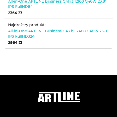
All-in-One ARTLINE Business G41 i3 12100 G40W 23.8"
IPS FullHD84
2364 Zł
Najdroższy produkt:
All-in-One ARTLINE Business G43 i5 12400 G40W 23.8"
IPS FullHD324
2964 Zł