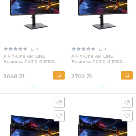
0
0
All-in-One ARTLINE
All-in-One ARTLINE
Business GX310 i3 12100
Business GX310 i3 12100
GX300 30" VA WFHD164
GX300 30" VA WFHD164Win
3048
Zł
3702
Zł