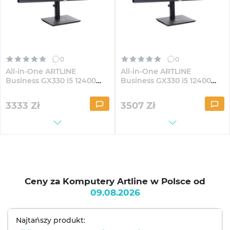
0
0
All-in-One ARTLINE
All-in-One ARTLINE
Business GX330 i5 12400
Business GX330 i5 12400
GX300 30" VA WFHD164
GX300 30" VA WFHD1621
3333
Zł
3507
Zł
Ceny za Komputery Artline w Polsce od
09.08.2026
Najtańszy produkt: