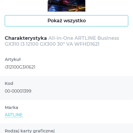
Pokaż wszystko
Charakterystyka
All-in-One ARTLINE Business
GX310 i3 12100 GX300 30" VA WFHD1621
Artykuł
i312100G3X1621
Kod
00-00001399
Marka
ARTLINE
Rodzaj karty graficznej