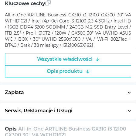
Kluczowe cechy
All-in-One ARTLINE Business GX310 i3 12100 GX300 30" VA
WFHD1621 / Intel (4p+0e)-Core i3-12100 3.3-4.3GHz / Intel HD
/ 16GB DDR4-3200 SODIMM / 240GB M.2 SSD Entry Level /
1TB 2.5" / Pro H610T2 / 120W / GX300 30" VA UWHD ASUS
WC / BOX / 30" UWHD 2560x1080 / VA / Wi-Fi 802.11ac +
BT4.0 / Brak / 38 miesięcy / i312100G3X1621
Wszystkie właściwości
Opis produktu
Zapłata
Płatność w ratach
System ratalny
Serwis, Reklamacje i Usługi
30 dni na zwrot
Serwis
Wsparcie techniczne
Opis
All-in-One ARTLINE Business GX310 i3 12100
Konsultacja
GX300 30" VA WFHD1621