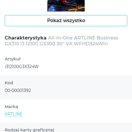
Pokaż wszystko
Charakterystyka
All-in-One ARTLINE Business
GX310 i3 12100 GX300 30" VA WFHD324Win
Artykuł
i312100G3X324W
Kod
00-00001392
Marka
ARTLINE
Rodzaj karty graficznej