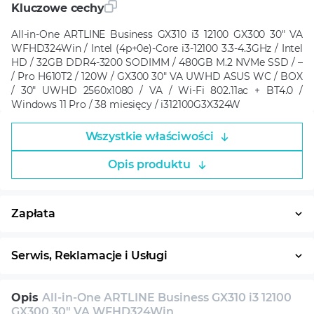
Kluczowe cechy
All-in-One ARTLINE Business GX310 i3 12100 GX300 30" VA
WFHD324Win / Intel (4p+0e)-Core i3-12100 3.3-4.3GHz / Intel
HD / 32GB DDR4-3200 SODIMM / 480GB M.2 NVMe SSD / –
/ Pro H610T2 / 120W / GX300 30" VA UWHD ASUS WC / BOX
/ 30" UWHD 2560x1080 / VA / Wi-Fi 802.11ac + BT4.0 /
Windows 11 Pro / 38 miesięcy / i312100G3X324W
Wszystkie właściwości
Opis produktu
Zapłata
Płatność w ratach
System ratalny
Serwis, Reklamacje i Usługi
30 dni na zwrot
Serwis
Wsparcie techniczne
Opis
All-in-One ARTLINE Business GX310 i3 12100
Konsultacja
GX300 30" VA WFHD324Win