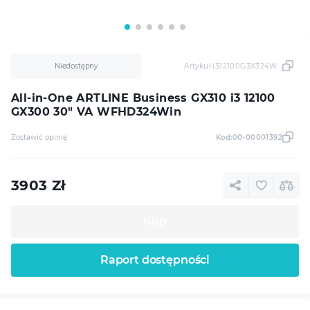
Niedostępny
Artykuł:
i312100G3X324W
All-in-One ARTLINE Business GX310 i3 12100
GX300 30" VA WFHD324Win
Zostawić opinię
Kod:
00-00001392
3903
Zł
Kup
Raport dostępności