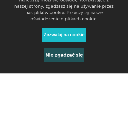
najlepszą możliwą obsługę. Korzystając z
naszej strony, zgadzasz się na używanie przez
Pamięć RAM
nas plików cookie. Przeczytaj nasze
32GB DDR4-3200 SODIMM
oświadczenie o plikach cookie.
Pamięć (pierwszy dysk)
Zezwalaj na cookie
480GB M.2 NVMe SSD
Pamięć (drugi dysk)
Nie zgadzać się
–
0
All-in-One ARTLINE
Business GX310 i3 12100
Model płyty głównej
GX300 30" VA
Pro H610T2
WFHD324Win
3903
Zł
Obudowa
GX300 30" VA UWHD ASUS WC
Moc zasilacza