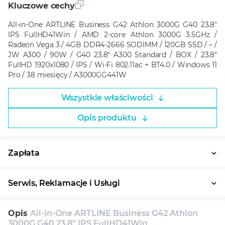
Kluczowe cechy
All-in-One ARTLINE Business G42 Athlon 3000G G40 23.8"
IPS FullHD41Win / AMD 2-core Athlon 3000G 3.5GHz /
Radeon Vega 3 / 4GB DDR4-2666 SODIMM / 120GB SSD / – /
JW A300 / 90W / G40 23.8" A300 Standard / BOX / 23.8"
FullHD 1920x1080 / IPS / Wi-Fi 802.11ac + BT4.0 / Windows 11
Pro / 38 miesięcy / A3000GG441W
Wszystkie właściwości
Opis produktu
Zapłata
Płatność w ratach
System ratalny
Serwis, Reklamacje i Usługi
30 dni na zwrot
Serwis
Wsparcie techniczne
Opis
All-in-One ARTLINE Business G42 Athlon
Konsultacja
3000G G40 23.8" IPS FullHD41Win