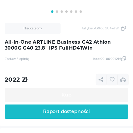
Niedostępny
Artykuł:
A3000GG441W
All-in-One ARTLINE Business G42 Athlon
3000G G40 23.8" IPS FullHD41Win
Zostawić opinię
Kod:
00-00001216
2022
Zł
Kup
Raport dostępności