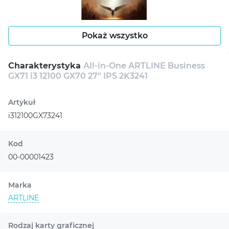
Pokaż wszystko
Charakterystyka
All-in-One ARTLINE Business
GX71 i3 12100 GX70 27" IPS 2K3241
Artykuł
i312100GX73241
Kod
00-00001423
Marka
ARTLINE
Rodzaj karty graficznej