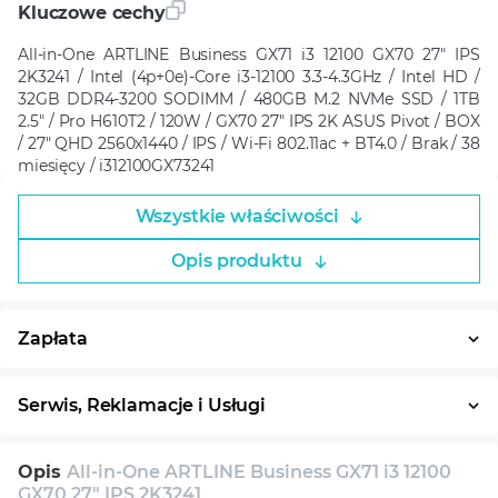
Kluczowe cechy
All-in-One ARTLINE Business GX71 i3 12100 GX70 27" IPS
2K3241 / Intel (4p+0e)-Core i3-12100 3.3-4.3GHz / Intel HD /
32GB DDR4-3200 SODIMM / 480GB M.2 NVMe SSD / 1TB
2.5" / Pro H610T2 / 120W / GX70 27" IPS 2K ASUS Pivot / BOX
/ 27" QHD 2560x1440 / IPS / Wi-Fi 802.11ac + BT4.0 / Brak / 38
miesięcy / i312100GX73241
Wszystkie właściwości
Opis produktu
Zapłata
Płatność w ratach
System ratalny
Serwis, Reklamacje i Usługi
30 dni na zwrot
Serwis
Wsparcie techniczne
Opis
All-in-One ARTLINE Business GX71 i3 12100
Konsultacja
GX70 27" IPS 2K3241