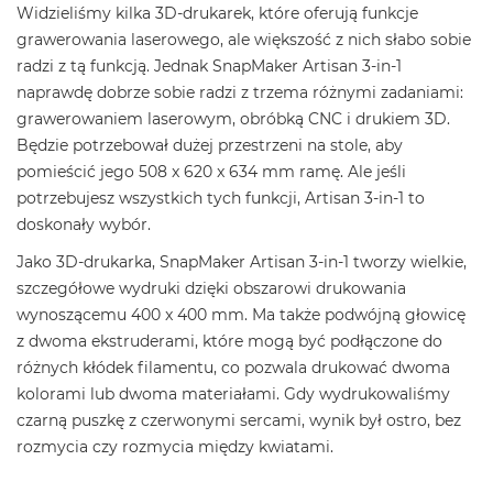
Widzieliśmy kilka 3D-drukarek, które oferują funkcje
grawerowania laserowego, ale większość z nich słabo sobie
radzi z tą funkcją. Jednak SnapMaker Artisan 3-in-1
naprawdę dobrze sobie radzi z trzema różnymi zadaniami:
grawerowaniem laserowym, obróbką CNC i drukiem 3D.
Będzie potrzebował dużej przestrzeni na stole, aby
pomieścić jego 508 x 620 x 634 mm ramę. Ale jeśli
potrzebujesz wszystkich tych funkcji, Artisan 3-in-1 to
doskonały wybór.
Jako 3D-drukarka, SnapMaker Artisan 3-in-1 tworzy wielkie,
szczegółowe wydruki dzięki obszarowi drukowania
wynoszącemu 400 x 400 mm. Ma także podwójną głowicę
z dwoma ekstruderami, które mogą być podłączone do
różnych kłódek filamentu, co pozwala drukować dwoma
kolorami lub dwoma materiałami. Gdy wydrukowaliśmy
czarną puszkę z czerwonymi sercami, wynik był ostro, bez
rozmycia czy rozmycia między kwiatami.