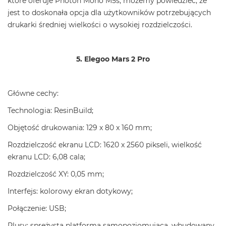
które oferuje Photon Mono M5s, możemy powiedzieć, że
jest to doskonała opcja dla użytkowników potrzebujących
drukarki średniej wielkości o wysokiej rozdzielczości.
5. Elegoo Mars 2 Pro
Główne cechy:
Technologia: ResinBuild;
Objętość drukowania: 129 x 80 x 160 mm;
Rozdzielczość ekranu LCD: 1620 x 2560 pikseli, wielkość
ekranu LCD: 6,08 cala;
Rozdzielczość XY: 0,05 mm;
Interfejs: kolorowy ekran dotykowy;
Połączenie: USB;
Plusy: sprężysta platforma samopoziomująca, wbudowany