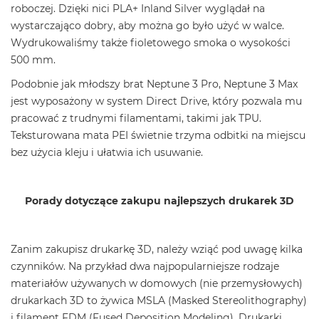
roboczej. Dzięki nici PLA+ Inland Silver wyglądał na
wystarczająco dobry, aby można go było użyć w walce.
Wydrukowaliśmy także fioletowego smoka o wysokości
500 mm.
Podobnie jak młodszy brat Neptune 3 Pro, Neptune 3 Max
jest wyposażony w system Direct Drive, który pozwala mu
pracować z trudnymi filamentami, takimi jak TPU.
Teksturowana mata PEI świetnie trzyma odbitki na miejscu
bez użycia kleju i ułatwia ich usuwanie.
Porady dotyczące zakupu najlepszych drukarek 3D
Zanim zakupisz drukarkę 3D, należy wziąć pod uwagę kilka
czynników. Na przykład dwa najpopularniejsze rodzaje
materiałów używanych w domowych (nie przemysłowych)
drukarkach 3D to żywica MSLA (Masked Stereolithography)
i filament FDM (Fused Deposition Modeling). Drukarki