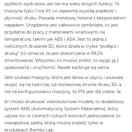
szybkich wydruków, ale nie ma wielu drogich funkcji. To
maszyna typu Core XY, co zapewnia wysoką prędkość i
płynność druku. Posiada metalowy hotend z bezpośrednim
napędem. Urządzenie jest całkowicie zamknięte, co jest
przydatne do pracy z materiałami wrażliwymi na
temperaturę, takimi jak ABS i ASA. Jest to jedna z
nielicznych drukarek 3D, która działa w trybie "podłącz i
drukuj" (to oznacza, że jest dostarczana w 99,5%
zmontowana). Wszystko, co musisz zrobić, to wyjąć ją z
opakowania i uruchomić. Nawet kalibruje się sama.
Jeśli szukasz maszyny, która jest łatwa w użyciu i pozwala
skupić się na twórczej lub biznesowej stronie druku 3D, a
nie na konfigurowaniu maszyny, to P1S jest dla ciebie. Je
śli chcesz drukować wielokolorowe modele, to dodatkowy
system AMS (Automatyczny System Materiałów), który
używa nici w czterech różnych kolorach jednocześnie, to
niewątpliwa zaleta, którą można znaleźć tylko w
produktach Bambu Lab.