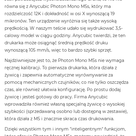
równa się z Anycubic Photon Mono M5s, który ma
rozdzielczość 12K i dokładność w osi X wynoszącą 19
mikronów. Ten urządzenie wyróżnia się także wysoką
prędkością. W naszym teście udało się wydrukować 3,5-
calowy model w ciągu godziny. Anycubic twierdzi, że ten
drukarka może osiągnąć średnią prędkość druku
wynoszącą 105 mm/s, więc to bardzo szybki sprzęt.
Najdziwniejsze jest to, że Photon Mono M5s nie wymaga
ręcznej kalibracji. To pierwsza drukarka, która działa z
żywicą i zapewnia automatyczne wyrównywanie za
pomocą mechanicznych czujników, co nie tylko oszczędza
czas, ale również ułatwia konfigurację. Po prostu dodaj
żywicę i jesteś gotowy do pracy. Firma Anycubic
wprowadziła również własną specjalną żywicę o wysokiej
szybkości (sprzedawaną osobno lub dostępną w zestawie),
która działa z M5 i znacznie skraca czas drukowania.
Dzięki wszystkim tym i innym "inteligentnym" funkcjom,