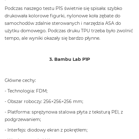
Podczas naszego testu P1S świetnie się spisała: szybko
drukowała kolorowe figurki, nylonowe koła zębate do
samochodów zdalnie sterowanych i narzędzia ASA do
użytku domowego. Podczas druku TPU trzeba było zwolnić
tempo, ale wyniki okazały się bardzo płynne.
3. Bambu Lab P1P
Główne cechy:
- Technologia: FDM;
- Obszar roboczy: 256×256×256 mm;
- Platforma: sprężynowa stalowa płyta z teksturą PEI, z
podgrzewaniem;
- Interfejs: diodowy ekran z pokrętłem;