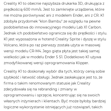
Creality K1 to obecnie najszybsza drukarka 3D, drukująca z
prędkością 600 mm/s. Jest to zamknięte urządzenie, które
nie można porównywać ani z modelem Ender, ani z CR. K1
zdobyła przydomek "klon Bambu" ze względu na pewne
podobieństwa do innowacyjnego modelu Lab X1 Carbon.
Jednak ich podobieństwo ogranicza się do prędkości i stylu.
K1 jest wyposażona w hotend Creality Sprite i dyszę w stylu
Volcano, która po raz pierwszy została użyta w masowej
wersji modelu CR-M4. Jego gięta płyta jest takiej samej
wielkości jak w modelu Ender 5 S1. Dodatkowo K1 używa
zmodyfikowanej wersji oprogramowania Klipper.
Creality K1 to doskonały wybór dla tych, którzy cenią sobie
szybkość i łatwość obsługi. Jednak zaskakujące jest to, że
firma o takim renomowanym statusie jak Creality
zdecydowała się na rebranding i zmiany w
oprogramowaniu i sprzęcie, koncentrując się na swoich
własnych inżynierach i klientach. Być może byłoby bardziej
logiczne wykorzystanie istniejących już rozwiązań, takich