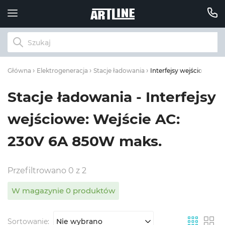
Interfejsy wejściowe: W
Główna
Elektrogeneracja
Stacje ładowania
Stacje ładowania - Interfejsy
wejściowe: Wejście AC:
230V 6A 850W maks.
Przefiltrowano 0 z 2
W magazynie 0 produktów
Sortowanie:
Nie wybrano