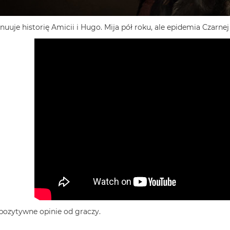
uje historię Amicii i Hugo. Mija pół roku, ale epidemia Czarnej 
pozytywne opinie od graczy.