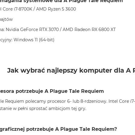
magania systemowe dla A Plague Tale Requiem
el Core i7-8700K / AMD Ryzen 5 3600
bajtów
zna: Nvidia GeForce RTX 3070 / AMD Radeon RX 6800 XT
yjny: Windows 11 (64-bit)
Jak wybrać najlepszy komputer dla A 
cesora potrzebuje A Plague Tale Requiem
le Requiem polecamy procesor 6- lub 8-rdzeniowy. Intel Core i7
stanie w pełni sprostać ambicjom tej gry.
 graficznej potrzebuje A Plague Tale Requiem?