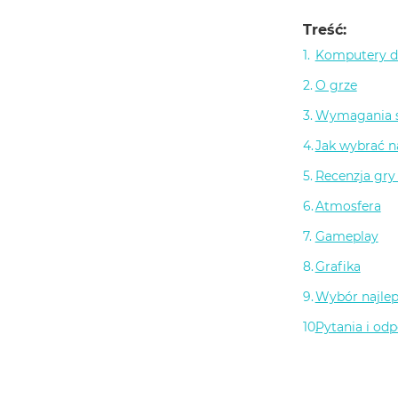
Treść:
Komputery do
O grze
Wymagania s
Jak wybrać n
Recenzja gry
Atmosfera
Gameplay
Grafika
Wybór najlep
Pytania i od