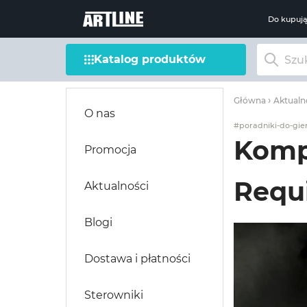
Do kupuj
Katalog produktów
Główna
Aktualn
O nas
#poradniki-do-gie
Kompu
Promocja
Requ
Aktualności
Blogi
Dostawa i płatności
Sterowniki