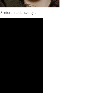
Śmierci nadal szaleje.