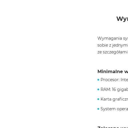
Wym
Wymagania syst
sobie z jednymi
ze szczegółam
Minimalne w
Procesor: Int
RAM: 16 giga
Karta grafic
System operac