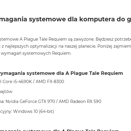
agania systemowe dla komputera do gi
emowe A Plague Tale Requiem są zawyżone. Będziesz potrzebo
 z najlepszych optymalizacji na naszej planecie. Poniżej zajmiem
i wymagań systemowych Requiem.
ymagania systemowe dla A Plague Tale Requiem
el Core i5-4690K / AMD FX-8300
bajtów
zna: Nvidia GeForce GTX 970 / AMD Radeon RX 590
yjny: Windows 10 (64-bit)