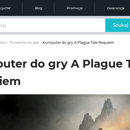
ących
Blog
Promocje
Gwarancja
Szukaj
Komputer do gry A Plague Tale Requiem
ości
Poradniki do gier
r
ter do gry A Plague 
iem