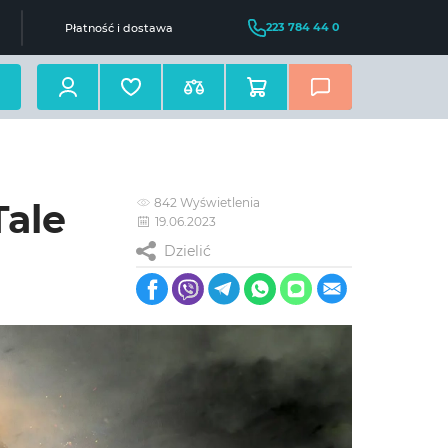
223 784 44 0
Płatność i dostawa
842 Wyświetlenia
Tale
19.06.2023
Dzielić