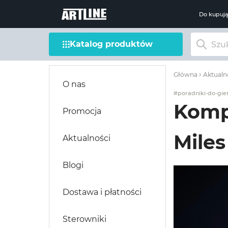
Do kupuj
Katalog produktów
Główna
Aktualn
O nas
#poradniki-do-gie
Komp
Promocja
Miles
Aktualności
Blogi
Dostawa i płatności
Sterowniki