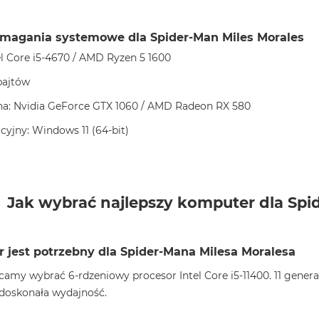
magania systemowe dla Spider-Man Miles Morales
el Core i5-4670 / AMD Ryzen 5 1600
bajtów
zna: Nvidia GeForce GTX 1060 / AMD Radeon RX 580
yjny: Windows 11 (64-bit)
Jak wybrać najlepszy komputer dla Spi
r jest potrzebny dla Spider-Mana Milesa Moralesa
ecamy wybrać 6-rdzeniowy procesor Intel Core i5-11400. 11 gen
 doskonała wydajność.