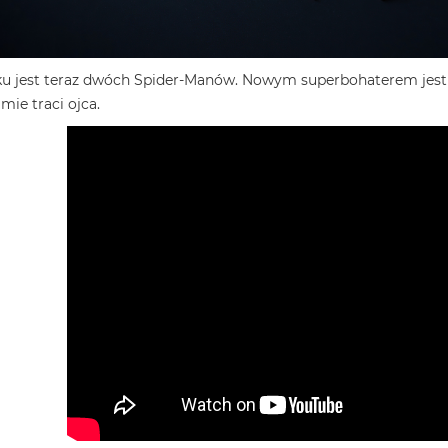
jest teraz dwóch Spider-Manów. Nowym superbohaterem jest Mi
mie traci ojca.