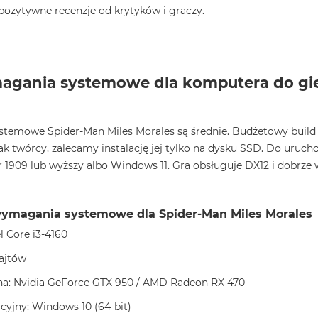
pozytywne recenzje od krytyków i graczy.
gania systemowe dla komputera do gier
emowe Spider-Man Miles Morales są średnie. Budżetowy build do 
ak twórcy, zalecamy instalację jej tylko na dysku SSD. Do uruch
 1909 lub wyższy albo Windows 11. Gra obsługuje DX12 i dobrze w
ymagania systemowe dla Spider-Man Miles Morales
l Core i3-4160
ajtów
zna: Nvidia GeForce GTX 950 / AMD Radeon RX 470
yjny: Windows 10 (64-bit)