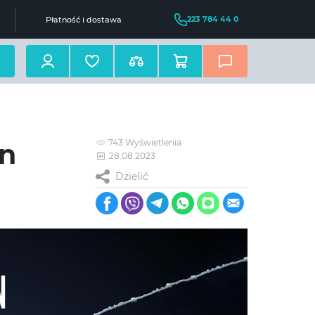
223 784 44 0
Płatność i dostawa
743 Wyświetlenia
an
28.08.2023
Dzielić