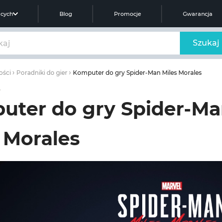
ących
Blog
Promocje
Gwarancja
Szukaj
Komputer do gry Spider-Man Miles Morales
ości
Poradniki do gier
r
uter do gry Spider-M
 Morales