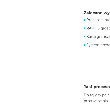
Zalecane wy
Procesor: Int
RAM: 16 giga
Karta grafic
System operac
Jaki proceso
Do tej gry pol
przetwarzania,