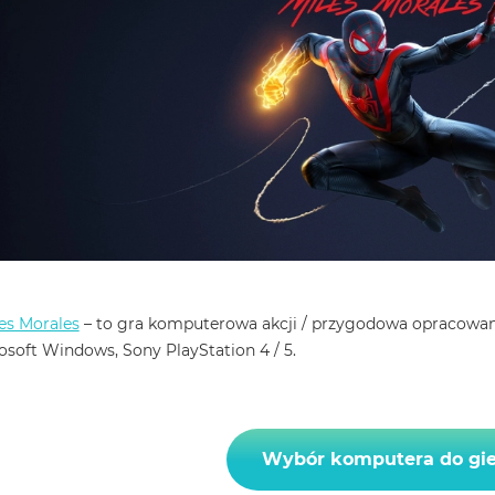
es Morales
– to gra komputerowa akcji / przygodowa opracowa
osoft Windows, Sony PlayStation 4 / 5.
Wybór komputera do gie