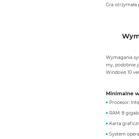
Gra otrzymała 
Wyma
Wymagania syst
my, podobnie j
Windows 10 ver
Minimalne w
Procesor: Inte
RAM: 8 gigab
Karta grafic
System operac