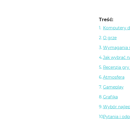
Treść:
Komputery do
O grze
Wymagania s
Jak wybrać n
Recenzja gry
Atmosfera
Gameplay
Grafika
Wybór najlep
Pytania i od