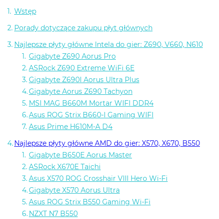
Wstęp
Porady dotyczące zakupu płyt głównych
Najlepsze płyty główne Intela do gier: Z690, V660, N610
Gigabyte Z690 Aorus Pro
ASRock Z690 Extreme WiFi 6E
Gigabyte Z690I Aorus Ultra Plus
Gigabyte Aorus Z690 Tachyon
MSI MAG B660M Mortar WIFI DDR4
Asus ROG Strix B660-I Gaming WIFI
Asus Prime H610M-A D4
Najlepsze płyty główne AMD do gier: X570, X670, B550
Gigabyte B650E Aorus Master
ASRock X670E Taichi
Asus X570 ROG Crosshair VIII Hero Wi-Fi
Gigabyte X570 Aorus Ultra
Asus ROG Strix B550 Gaming Wi-Fi
NZXT N7 B550