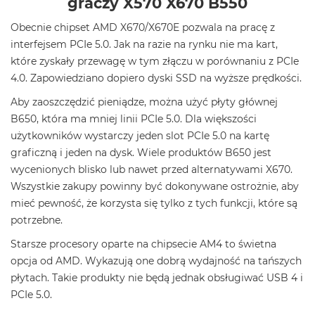
graczy X570 X670 B550
Obecnie chipset AMD X670/X670E pozwala na pracę z
interfejsem PCIe 5.0. Jak na razie na rynku nie ma kart,
które zyskały przewagę w tym złączu w porównaniu z PCIe
4.0. Zapowiedziano dopiero dyski SSD na wyższe prędkości.
Aby zaoszczędzić pieniądze, można użyć płyty głównej
B650, która ma mniej linii PCIe 5.0. Dla większości
użytkowników wystarczy jeden slot PCIe 5.0 na kartę
graficzną i jeden na dysk. Wiele produktów B650 jest
wycenionych blisko lub nawet przed alternatywami X670.
Wszystkie zakupy powinny być dokonywane ostrożnie, aby
mieć pewność, że korzysta się tylko z tych funkcji, które są
potrzebne.
Starsze procesory oparte na chipsecie AM4 to świetna
opcja od AMD. Wykazują one dobrą wydajność na tańszych
płytach. Takie produkty nie będą jednak obsługiwać USB 4 i
PCIe 5.0.