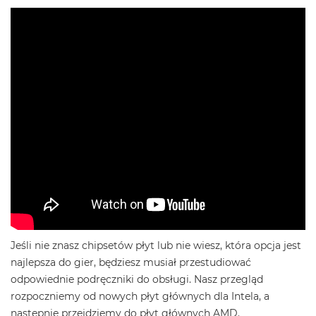
Jeśli nie znasz chipsetów płyt lub nie wiesz, która opcja jest
najlepsza do gier, będziesz musiał przestudiować
odpowiednie podręczniki do obsługi. Nasz przegląd
rozpoczniemy od nowych płyt głównych dla Intela, a
następnie przejdziemy do płyt głównych AMD.