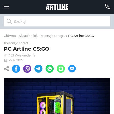
PC Artline CS:GO
Główna
Aktualności
Recenzje sprzętu
#recenzje-sprzetu
PC Artline CS:GO
453 Wyświetlenia
27.12.2022