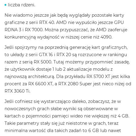
liczba rdzeni.
Nie wiadomo jeszcze jak będą wyglądały pozostałe karty
graficzne z serii RTX 40. AMD nie wypuściło jeszcze GPU
RDNA 3 i RX 7000. Można przypuszczać, że AMD zaoferuje
konkurencyjną wydajność w niższej cenie niż 4090.
Jeśli spojrzymy na poprzednią generację kart graficznych,
to układy z serii GTX 16 i RTX 20 są rozrzucone w rankingu
razem z serią RX 5000. Tutaj możemy przypomnieć zasadę,
że użytkownik dostaje 1 lub 2 aktualizacje modelu z
najnowszą architekturą. Dla przykładu RX 5700 XT jest kilka
procent za RX 6600 XT, a RTX 2080 Super jest nieco niżej od
RTX 3060 Ti.
Jeśli cofniesz się wystarczająco daleko, zobaczysz, że w
nowoczesnych grach słabe wyniki są obserwowane w
kartach o pojemności pamięci wideo nie większej niż 4 GB.
Takie parametry stały się już nieistotne w grach, teraz
minimalna wartość dla takich zadań to 6 GB lub nawet