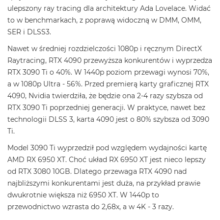
ulepszony ray tracing dla architektury Ada Lovelace. Widać
to w benchmarkach, z poprawą widoczną w DMM, OMM,
SER i DLSS3.
Nawet w średniej rozdzielczości 1080p i ręcznym DirectX
Raytracing, RTX 4090 przewyższa konkurentów i wyprzedza
RTX 3090 Ti o 40%. W 1440p poziom przewagi wynosi 70%,
a w 1080p Ultra - 56%. Przed premierą karty graficznej RTX
4090, Nvidia twierdziła, że będzie ona 2-4 razy szybsza od
RTX 3090 Ti poprzedniej generacji. W praktyce, nawet bez
technologii DLSS 3, karta 4090 jest o 80% szybsza od 3090
Ti.
Model 3090 Ti wyprzedził pod względem wydajności kartę
AMD RX 6950 XT. Choć układ RX 6950 XT jest nieco lepszy
od RTX 3080 10GB. Dlatego przewaga RTX 4090 nad
najbliższymi konkurentami jest duża, na przykład prawie
dwukrotnie większa niż 6950 XT. W 1440p to
przewodnictwo wzrasta do 2,68x, a w 4K - 3 razy.