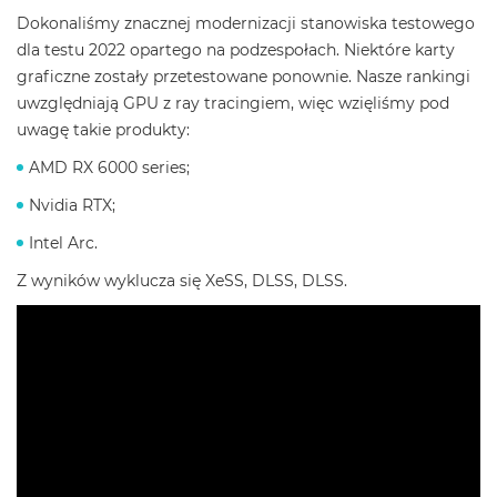
Dokonaliśmy znacznej modernizacji stanowiska testowego
dla testu 2022 opartego na podzespołach. Niektóre karty
graficzne zostały przetestowane ponownie. Nasze rankingi
uwzględniają GPU z ray tracingiem, więc wzięliśmy pod
uwagę takie produkty:
AMD RX 6000 series;
Nvidia RTX;
Intel Arc.
Z wyników wyklucza się XeSS, DLSS, DLSS.