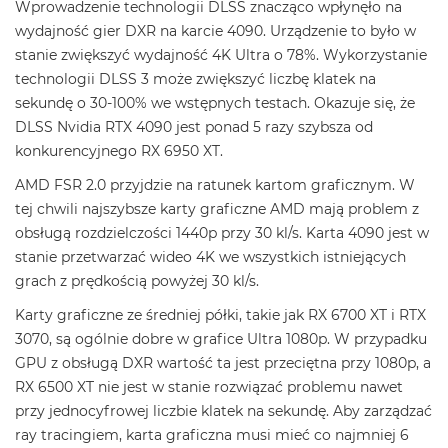
Wprowadzenie technologii DLSS znacząco wpłynęło na
wydajność gier DXR na karcie 4090. Urządzenie to było w
stanie zwiększyć wydajność 4K Ultra o 78%. Wykorzystanie
technologii DLSS 3 może zwiększyć liczbę klatek na
sekundę o 30-100% we wstępnych testach. Okazuje się, że
DLSS Nvidia RTX 4090 jest ponad 5 razy szybsza od
konkurencyjnego RX 6950 XT.
AMD FSR 2.0 przyjdzie na ratunek kartom graficznym. W
tej chwili najszybsze karty graficzne AMD mają problem z
obsługą rozdzielczości 1440p przy 30 kl/s. Karta 4090 jest w
stanie przetwarzać wideo 4K we wszystkich istniejących
grach z prędkością powyżej 30 kl/s.
Karty graficzne ze średniej półki, takie jak RX 6700 XT i RTX
3070, są ogólnie dobre w grafice Ultra 1080p. W przypadku
GPU z obsługą DXR wartość ta jest przeciętna przy 1080p, a
RX 6500 XT nie jest w stanie rozwiązać problemu nawet
przy jednocyfrowej liczbie klatek na sekundę. Aby zarządzać
ray tracingiem, karta graficzna musi mieć co najmniej 6