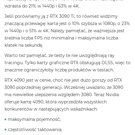
wzrasta do 21% w 1440p i 63% w 4K.
Jeśli porównamy ją z RTX 3090 Ti, to również widzimy
znaczącą przewagę: karta jest o 10% szybsza w 1080p, o 23%
w 1440p i o 51% w 4K. Należy pamiętać, że ważniejsza jest
średnia liczba FPS niż minimalna i maksymalna liczba
klatek na sekundę.
Warto też pamiętać, że testy te nie uwzględniają ray
tracingu. Tylko karty graficzne RTX obsługują DLSS, więc to
znacznie ograniczyłoby liczbę produktów w testach.
RTX 4090 jest w cenie, choć nie jest dużo gorszy od RTX
3090 poprzedniej generacji. Wcześniej uważano, że 3090
ma niewielkie ulepszenia względem 3080. Teraz Nvidia
oferuje kartę 4090, która wyprzedziła wszystkich
konkurentów w następujących wskaźnikach:
maksymalna pojemność;
częstotliwość taktowania;