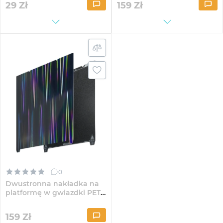
29
Zł
159
Zł
0
Dwustronna nakładka na
platformę w gwiazdki PET
Light Pilla (4004090148)
159
Zł