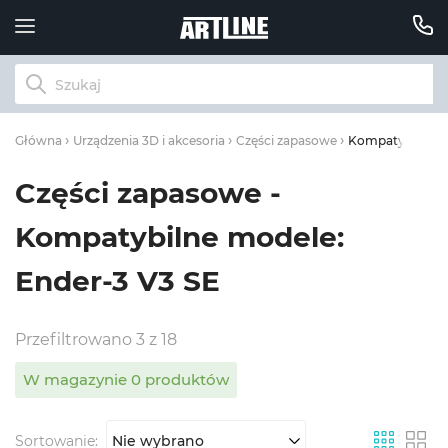
Kompatybilne mo
Główna
Urządzenia 3D i akcesoria
Części zapasowe
Części zapasowe -
Kompatybilne modele:
Ender-3 V3 SE
Przefiltrowano 3 z 18
W magazynie 0 produktów
Sortowanie:
Nie wybrano