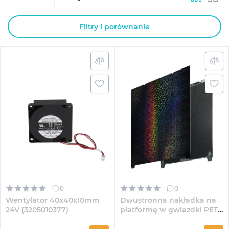
Filtry i porównanie
0
0
Wentylator 40x40x10mm
Dwustronna nakładka na
24V (3205010377)
platformę w gwiazdki PET
Kalejdoskop (4004090147)