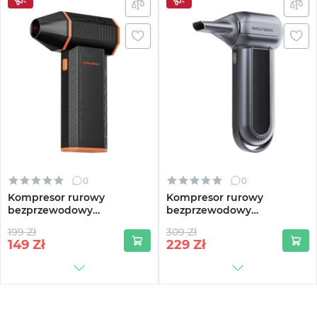
0
0
Kompresor rurowy
Kompresor rurowy
bezprzewodowy
bezprzewodowy
(dmuchawa) Wolfbox
(dmuchawa) Wolfbox
199 Zł
309 Zł
MegaFlow 50 (MF50)
MegaFlow 100 (MF100)
149
Zł
229
Zł