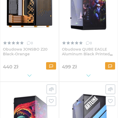
0
0
Obudowa JONSBO Z20
Obudowa QUBE EAGLE
Black-Orange
Aluminum Black Printed
Dota 2 QueenLeoricDoom
(QBX3M_WBNU3PD2Q)
440
Zł
499
Zł