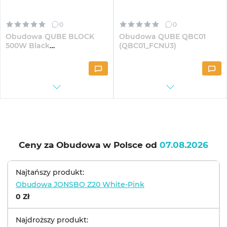
0
0
Obudowa QUBE BLOCK
Obudowa QUBE QBC01
500W Black
(QBC01_FCNU3)
(BLOCK_F5MU3)
Ceny za Obudowa w Polsce od
07.08.2026
Najtańszy produkt:
Obudowa JONSBO Z20 White-Pink
0 Zł
Najdroższy produkt: