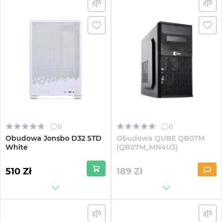
0
0
Obudowa Jonsbo D32 STD
Obudowa QUBE QB07M
White
(QB07M_MN4U3)
510 Zł
189
Zł