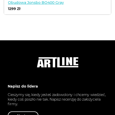
Obudowa Jonsbo BO400 Gray
1299 Zł
Napisz do lidera
Cieszymy się, kiedy jesteś zadowolony i chcemy wiedzieć,
kiedy coś poszło nie tak. Napisz recenzję do założyciela
firmy.