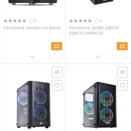
0
0
Obudowa Jonsbo C6 Black
Obudowa QUBE QBC01
(QBC01_MBNU3)