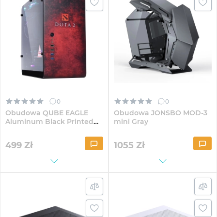
0
0
Obudowa QUBE EAGLE
Obudowa JONSBO MOD-3
Aluminum Black Printed
mini Gray
Dota 2 red
(QBX3M_WBNU3PD2R)
499
Zł
1055
Zł