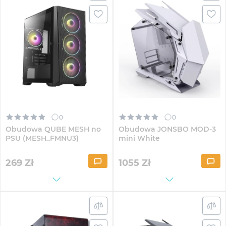
0
0
Obudowa QUBE MESH no
Obudowa JONSBO MOD-3
PSU (MESH_FMNU3)
mini White
269
Zł
1055
Zł