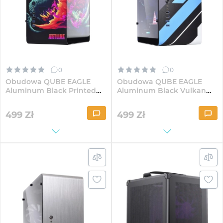
0
0
Obudowa QUBE EAGLE
Obudowa QUBE EAGLE
Aluminum Black Printed
Aluminum Black Vulkan
hyper beast
Printed case
(QBX3M_WBNU3PHB)
(QBX3M_WBNU3PV)
499
Zł
499
Zł