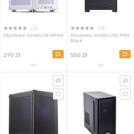
0
0
Obudowa Jonsbo C6 White
Obudowa Jonsbo D32 PRO
Black
270
Zł
550
Zł