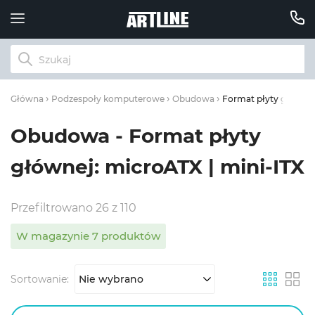
Format płyty głównej
Główna
Podzespoły komputerowe
Obudowa
Obudowa - Format płyty
głównej: microATX | mini-ITX
Przefiltrowano 26 z 110
W magazynie 7 produktów
Sortowanie:
Nie wybrano