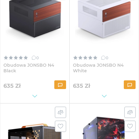
0
0
Obudowa JONSBO N4
Obudowa JONSBO N4
Black
White
635
Zł
635
Zł