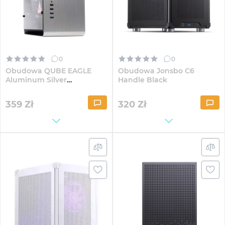
0
0
Obudowa QUBE EAGLE
Obudowa Jonsbo C6
Aluminum Silver
Handle Black
(QBX3M_WSNU3)
359
Zł
320
Zł