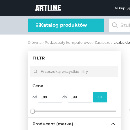
Do kupuj
Katalog produktów
Liczba do
Główna
Podzespoły komputerowe
Zasilacze
FILTR
Cena
od
do
OК
Producent (marka)