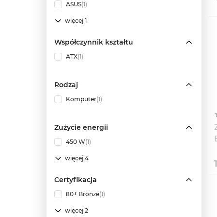
ASUS
(1)
więcej 1
Współczynnik kształtu
ATX
(1)
Rodzaj
Komputer
(1)
Zużycie energii
450 W
(1)
więcej 4
Certyfikacja
80+ Bronze
(1)
więcej 2