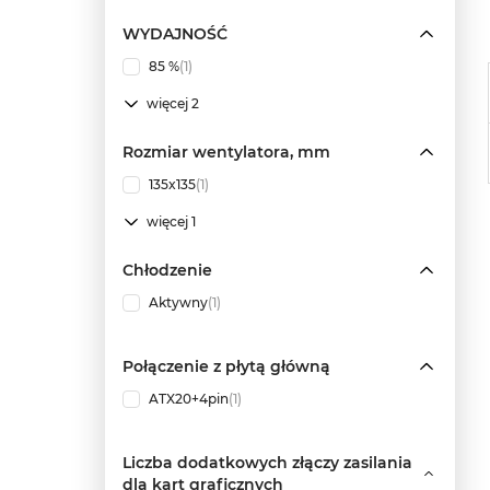
WYDAJNOŚĆ
85 %
(1)
więcej 2
Rozmiar wentylatora, mm
135x135
(1)
więcej 1
Chłodzenie
Aktywny
(1)
Połączenie z płytą główną
ATX20+4pin
(1)
Liczba dodatkowych złączy zasilania
dla kart graficznych