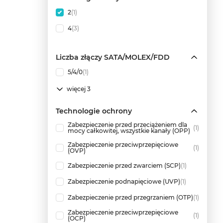
2
(1)
4
(3)
Liczba złączy SATA/MOLEX/FDD
5/4/0
(1)
więcej 3
Technologie ochrony
Zabezpieczenie przed przeciążeniem dla
(1)
mocy całkowitej, wszystkie kanały (OPP)
Zabezpieczenie przeciwprzepięciowe
(1)
(OVP)
Zabezpieczenie przed zwarciem (SCP)
(1)
Zabezpieczenie podnapięciowe (UVP)
(1)
Zabezpieczenie przed przegrzaniem (OTP)
(1)
Zabezpieczenie przeciwprzepięciowe
(1)
(OCP)