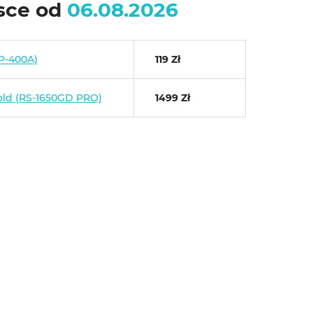
lsce od
06.08.2026
P-400A)
119 Zł
old (RS-1650GD PRO)
1499 Zł