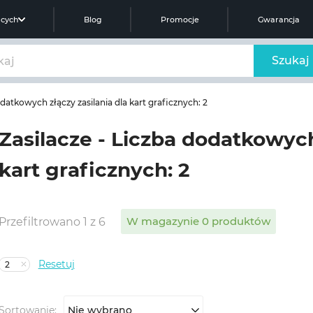
ących
Blog
Promocje
Gwarancja
Szukaj
datkowych złączy zasilania dla kart graficznych: 2
Zasilacze - Liczba dodatkowych
kart graficznych: 2
W magazynie 0 produktów
Przefiltrowano 1 z 6
Resetuj
2
Sortowanie:
Nie wybrano