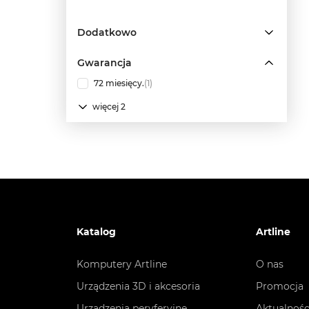
Dodatkowo
Gwarancja
72 miesięcy.
(1)
więcej 2
Katalog
Artline
Komputery Artline
O nas
Urządzenia 3D i akcesoria
Promocja
Urządzenia peryferyjne
Aktualnośc