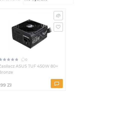
0
Zasilacz ASUS TUF 450W 80+
Bronze
199
Zł