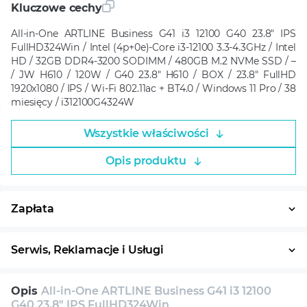
Kluczowe cechy
All-in-One ARTLINE Business G41 i3 12100 G40 23.8" IPS
FullHD324Win / Intel (4p+0e)-Core i3-12100 3.3-4.3GHz / Intel
HD / 32GB DDR4-3200 SODIMM / 480GB M.2 NVMe SSD / –
/ JW H610 / 120W / G40 23.8" H610 / BOX / 23.8" FullHD
1920x1080 / IPS / Wi-Fi 802.11ac + BT4.0 / Windows 11 Pro / 38
miesięcy / i312100G4324W
Wszystkie właściwości
Opis produktu
Zapłata
Płatność w ratach
System ratalny
Serwis, Reklamacje i Usługi
30 dni na zwrot
Serwis
Wsparcie techniczne
Opis
All-in-One ARTLINE Business G41 i3 12100
Konsultacja
G40 23.8" IPS FullHD324Win