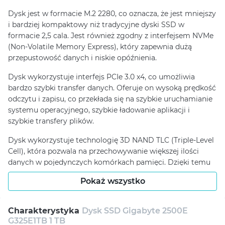
Dysk jest w formacie M.2 2280, co oznacza, że jest mniejszy
i bardziej kompaktowy niż tradycyjne dyski SSD w
formacie 2,5 cala. Jest również zgodny z interfejsem NVMe
(Non-Volatile Memory Express), który zapewnia dużą
przepustowość danych i niskie opóźnienia.
Dysk wykorzystuje interfejs PCIe 3.0 x4, co umożliwia
bardzo szybki transfer danych. Oferuje on wysoką prędkość
odczytu i zapisu, co przekłada się na szybkie uruchamianie
systemu operacyjnego, szybkie ładowanie aplikacji i
szybkie transfery plików.
Dysk wykorzystuje technologię 3D NAND TLC (Triple-Level
Cell), która pozwala na przechowywanie większej ilości
danych w pojedynczych komórkach pamięci. Dzięki temu
można uzyskać większą pojemność w kompaktowej
Pokaż wszystko
formie.
Charakterystyka
Dysk SSD Gigabyte 2500E
G325E1TB 1 TB