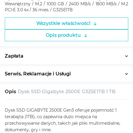
Wewnętrzny / M.2 / 1000 GB / 2400 MB/s / 1800 MB/s / M.2
PCI-E 3.0 4x / 36 mies. / G325E1TB
Wszystkie właściwości
Opis produktu
Zapłata
Płatność w ratach
System ratalny
Serwis, Reklamacje i Usługi
30 dni na zwrot
Serwis
Wsparcie techniczne
Opis
Dysk SSD Gigabyte 2500E G325E1TB 1 TB
Konsultacja
Dysk SSD GIGABYTE 2500E Gen3 oferuje pojemność 1
terabajta (1TB), co zapewnia dużo miejsca na
przechowywanie danych, takich jak pliki multimedialne,
dokumenty, gry i inne.