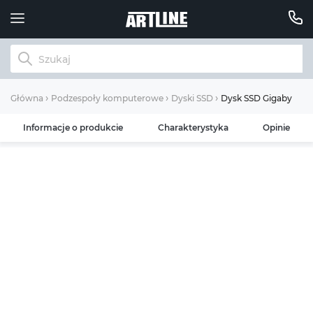
Dysk SSD Gigabyte 25
Główna
Podzespoły komputerowe
Dyski SSD
Informacje o produkcie
Charakterystyka
Opinie