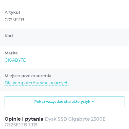
Artykuł
G325E1TB
Kod
Marka
GIGABYTE
Miejsce przeznaczenia
Dla komputerów stacjonarnych
Producent (marka)
Pokaż wszystkie charakterystyki
Gigabyte
Opinie i pytania
Dysk SSD Gigabyte 2500E
Kraj rejestracji marki
G325E1TB 1 TB
Tajwan