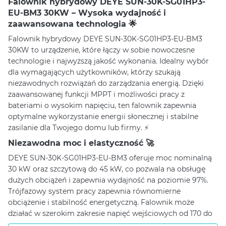
Falownik hybrydowy DEYE SUN-30K-SG01HP3-
EU-BM3 30KW – Wysoka wydajność i
zaawansowana technologia 🌟
Falownik hybrydowy DEYE SUN-30K-SG01HP3-EU-BM3
30KW to urządzenie, które łączy w sobie nowoczesne
technologie i najwyższą jakość wykonania. Idealny wybór
dla wymagających użytkowników, którzy szukają
niezawodnych rozwiązań do zarządzania energią. Dzięki
zaawansowanej funkcji MPPT i możliwości pracy z
bateriami o wysokim napięciu, ten falownik zapewnia
optymalne wykorzystanie energii słonecznej i stabilne
zasilanie dla Twojego domu lub firmy. ⚡️
Niezawodna moc i elastyczność 🚀
DEYE SUN-30K-SG01HP3-EU-BM3 oferuje moc nominalną
30 kW oraz szczytową do 45 kW, co pozwala na obsługę
dużych obciążeń i zapewnia wydajność na poziomie 97%.
Trójfazowy system pracy zapewnia równomierne
obciążenie i stabilność energetyczną. Falownik może
działać w szerokim zakresie napięć wejściowych od 170 do
280 V, co sprawia, że jest elastyczny i kompatybilny z