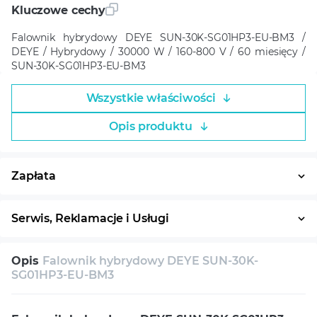
montażu niezgodnego z instrukcją producenta lub
Kluczowe cechy
obowiązującymi przepisami,
samodzielnych przeróbek, napraw i modyfikacji,
Falownik hybrydowy DEYE SUN-30K-SG01HP3-EU-BM3 /
naruszenia plomb lub nieuprawnionego otwarcia
urządzenia,
DEYE / Hybrydowy / 30000 W / 160-800 V / 60 miesięcy /
uszkodzeń mechanicznych i transportowych,
SUN-30K-SG01HP3-EU-BM3
braku odpowiedniej wentylacji,
działania siły wyższej (przepięcia, wyładowania
atmosferyczne, pożary itp.).
Wszystkie właściwości
10. Kontakt
Obsługa reklamacji (ARTLINE / Move Center Sp. z
o.o.): tel. +48 22 378 44 40, e-mail: rma@artline.eu
Opis produktu
Autoryzowany serwis (Deye Service Sp. z o.o.): tel.
+48 512 008 008, e-mail: kontakt@deyeservice.com,
deyeservice.com
Zapłata
Płatność w ratach
System ratalny
Serwis, Reklamacje i Usługi
Warunki gwarancji
30 dni na zwrot
Serwis
Opis
Falownik hybrydowy DEYE SUN-30K-
Wsparcie techniczne
Konsultacja
SG01HP3-EU-BM3