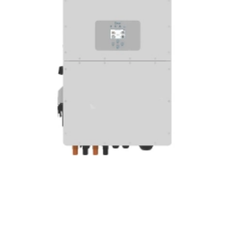
1. Podmioty
Sprzedawca / dystrybutor: Move Center Sp. z o.o.
Marka handlowa obsługi reklamacji: ARTLINE
(należąca do Move Center Sp. z o.o.).
Autoryzowany serwis (naprawy): Deye Service Sp. z
o.o., ul. Zamkowa 1/3, 63-300 Pleszew; punkt
serwisowy: Romanki 2, 62-814 Blizanów.
Producent: Ningbo Deye Inverter Technology Co.,
Ltd.
2. Okres gwarancji
Standardowo 10 lat, zgodnie z kartą gwarancyjną
Deye dla falowników hybrydowych.
Bieg gwarancji liczony jest od daty instalacji
urządzenia, jednak nie dłużej niż 10 lat i 6 miesięcy od
daty wydania urządzenia z fabryki Deye.
W wybranych przypadkach możliwe jest
przedłużenie okresu gwarancji na warunkach
określonych przez producenta.
3. Dowód zakupu
Podstawą do skorzystania z gwarancji jest faktura
VAT wystawiona przez Move Center Sp. z o.o. wraz z
numerem seryjnym (S/N) urządzenia.
Powiązanie numeru seryjnego z fakturą może być
dodatkowo potwierdzone dokumentem wydania (WZ)
lub protokołem przekazania sprzętu.
4. Dokumentacja instalacyjna
Falownik powinien zostać zainstalowany przez
elektryka posiadającego ważne uprawnienia SEP G1 E
(do 1 kV, z pomiarami), zgodnie z instrukcją producenta
i obowiązującymi przepisami.