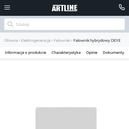
Falownik hybrydowy DEYE SU
Główna
Elektrogeneracja
Falowniki
Informacje o produkcie
Charakterystyka
Opinie
Dokumenty
Warunki gwarancji
Dziękujemy za zakup!
Warunki gwarancji – produkty Deye
Produkty marki Deye oferowane na rynku polskim
przez Move Center Sp. z o.o. – oficjalnego dystrybutora
Deye w Polsce – objęte są gwarancją producenta
(Ningbo Deye Inverter Technology Co., Ltd). Obsługa
reklamacji prowadzona jest pod marką handlową
ARTLINE, należącą do Move Center Sp. z o.o. Naprawy
gwarancyjne realizuje autoryzowany serwis Deye
Service Sp. z o.o. (deyeservice.com).