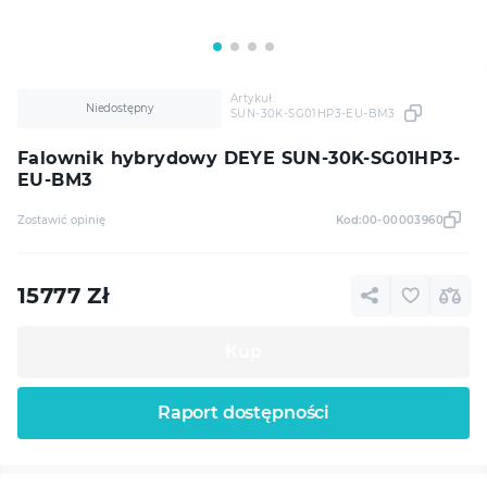
otrzymania urządzenia (z wyłączeniem opóźnień
niezależnych od serwisu, np. braku komponentów).
7. Koszty wysyłki
Klient biznesowy (B2B): koszt wysyłki urządzenia do
serwisu pokrywa klient.
Konsument (B2C): koszt wysyłki urządzenia do
Artykuł:
serwisu pokrywa sprzedawca (Move Center).
Niedostępny
SUN-30K-SG01HP3-EU-BM3
Wysyłka zwrotna po naprawie gwarancyjnej – na
koszt serwisu / Move Center. W przypadku naprawy
Falownik hybrydowy DEYE SUN-30K-SG01HP3-
odpłatnej (pozagwarancyjnej) koszty wysyłki ponosi
klient.
EU-BM3
Ewentualne koszty celne ponosi klient.
Serwis oraz Move Center nie pokrywają kosztów
Zostawić opinię
Kod:
00-00003960
demontażu, montażu, robocizny elektryka / instalatora,
rusztowań ani innych kosztów pośrednich związanych
z wymianą urządzenia.
8. Rękojmia / niezgodność towaru z umową
Niezależnie od gwarancji, konsumentom oraz
15777
Zł
przedsiębiorcom na prawach konsumenta przysługują
ustawowe uprawnienia z tytułu rękojmi / niezgodności
towaru z umową wobec sprzedawcy (zgodnie z
Kup
Kodeksem cywilnym oraz ustawą o prawach
konsumenta). Warunki niniejszej gwarancji, w tym
wymogi dotyczące dokumentacji instalacyjnej, nie
ograniczają tych uprawnień.
Raport dostępności
9. Wyłączenia z gwarancji
Gwarancja nie obejmuje uszkodzeń powstałych
wskutek:
nieprawidłowej instalacji lub podłączenia (błędne
połączenia, poluzowane przewody),