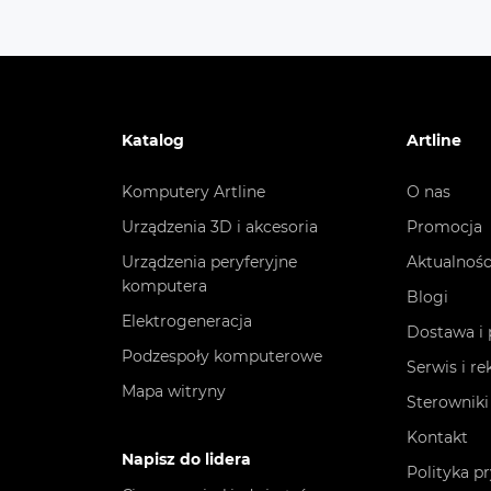
*Wszystkie charakterystyki są dostarczone przez p
przed zakupem.
Katalog
Artline
Komputery Artline
O nas
Urządzenia 3D i akcesoria
Promocja
Urządzenia peryferyjne
Aktualnośc
komputera
Blogi
Elektrogeneracja
Dostawa i 
Podzespoły komputerowe
Serwis i r
Mapa witryny
Sterowniki
Kontakt
Napisz do lidera
Polityka p