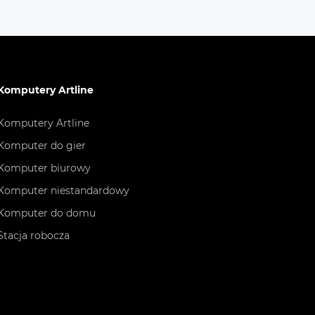
wdź
Komputery Artline
Komputery Artline
Komputer do gier
Komputer biurowy
Komputer niestandardowy
Komputer do domu
Stacja robocza