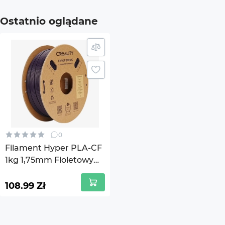
Wymiary produktu (bez opakowania),
200x
mm
Ostatnio oglądane
Waga (bez opakowania), kg
1
Kraj pochodzenia towaru
Chiny
Gwarancja
14 dni
1 przestrzeń ładunkowa (w
210x2
opakowaniu), mm
0
Liczba miejsc ładunkowych
1
Filament Hyper PLA-CF
1kg 1,75mm Fioletowy
Kod UKT ZED
39169
(3301060018)
108.99 Zł
Państwo rejestracji marki
Chiny
Producent (marka)
Creali