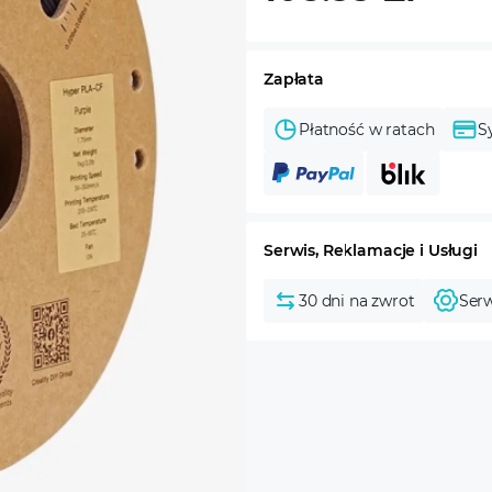
Zapłata
Płatność w ratach
S
Serwis, Reklamacje i Usługi
30 dni na zwrot
Serw