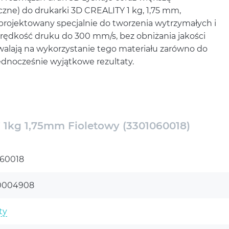
zne) do drukarki 3D CREALITY 1 kg, 1,75 mm,
projektowany specjalnie do tworzenia wytrzymałych i
rędkość druku do 300 mm/s, bez obniżania jakości
lają na wykorzystanie tego materiału zarówno do
ednocześnie wyjątkowe rezultaty.
zywo sztuczne) do drukarki 3D
 (3301060018)
a wytrzymałość i przyczepność warstw. Materiał ten
 1kg 1,75mm Fioletowy (3301060018)
się lepszymi właściwościami mechanicznymi:
rność. To tworzywo sztuczne idealnie nadaje się do
60018
wykorzystywane w trudnych warunkach, na przykład w
molotów i siłownikach. Zawarte w nim włókno
0004908
ość, dzięki czemu idealnie nadaje się do
ty
bilność z różnymi modelami drukarek 3D. Materiał