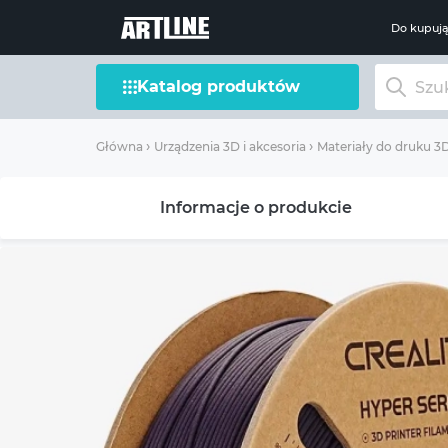
Do kupuj
Katalog produktów
Główna
Urządzenia 3D i akcesoria
Materiały do ​​druku 3
Informacje o produkcie