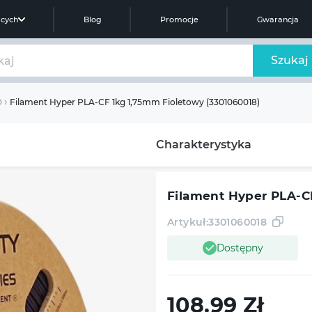
ących
Blog
Promocje
Gwarancja
Szukaj
Filament Hyper PLA-CF 1kg 1,75mm Fioletowy (3301060018)
D
Charakterystyka
Filament Hyper PLA-C
Artykuł:
3301060018
Dostępny
108.99
Zł