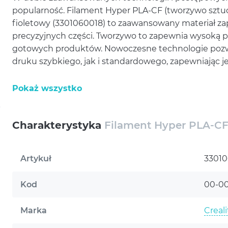
popularność. Filament Hyper PLA-CF (tworzywo sztuc
fioletowy (3301060018) to zaawansowany materiał za
precyzyjnych części. Tworzywo to zapewnia wysoką p
gotowych produktów. Nowoczesne technologie pozwa
druku szybkiego, jak i standardowego, zapewniając j
Kup filament Hyper PLA-CF (twor
Pokaż wszystko
CREALITY 1 kg, 1,75 mm, fioletowy
Jedną z głównych zalet Hyper PLA-CF jest jego wysok
Charakterystyka
Filament Hyper PLA-CF
jest o 30% mocniejszy niż zwykłe PLA, co przejawia 
wytrzymałością na zginanie, Moduł sprężystości i uda
Artykuł
33010
tworzenia elementów konstrukcyjnych, które będą 
bezzałogowych statkach powietrznych, modelach sa
Kod
00-0
węglowe zapewnia mu dodatkową wytrzymałość i lekk
skomplikowanych zadań inżynieryjnych.
Marka
Creali
Kolejną ważną cechą Hyper PLA-CF jest jego kompaty