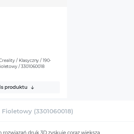
eality / Klasyczny / 190-
Fioletowy / 3301060018
is produktu
Fioletowy (3301060018)
rozwiązań druk 3D zyskuje coraz większą