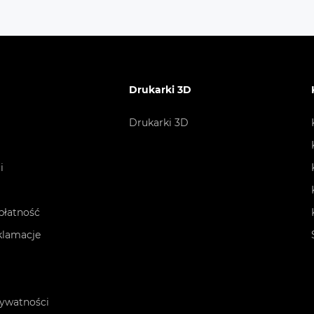
roducenta. Dane mogą się różnić od rzeczywistych. Spra
Drukarki 3D
Drukarki 3D
i
płatność
eklamacje
rywatności