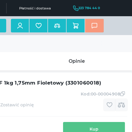
223 784 44 0
Płatność i dostawa
Opinie
F 1kg 1,75mm Fioletowy (3301060018)
Kod:
00-00004908
Zostawić opinię
Kup