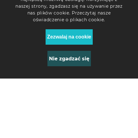
Temperatura druku
naszej strony, zgadzasz się na używanie przez
nas plików cookie. Przeczytaj nasze
190-230℃
oświadczenie o plikach cookie.
Technologia druku
Zezwalaj na cookie
FDM (Fused deposition modeling)
Wyposażenie dodatkowe
Nie zgadzać się
Opakowanie
0
Filament Soleyin Ultra
Filament
PLA 1kg ananasowy żółty
(3301010506)
43.98 Zł
Wymiary produktu (bez opakowania), mm
209x209x70
Waga (bez opakowania), kg
1