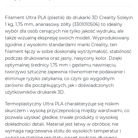
Filament Ultra PLA (plastik) do drukarki 3D Creality Soleyin
1 kg, 1,75 mm, ananasowy żółty (3301010506) to idealny
wybór dla osób ceniących nie tylko jakość wydruku, ale
także wizualną ekspresję swoich modeli. Wyprodukowany
zgodnie z wysokimi standardami marki Creality, ten
filament łączy w sobie doskonałą wytrzymałość, stabilność
podczas drukowania oraz jasny, nasycony kolor. Dzięki
optymalnej średnicy 1,75 mm i gęstemu nawinięciu,
tworzywo sztuczne zapewnia równomierne podawanie i
eliminuje ryzyko zatykania, co czyni go wygodnym
zarówno dla początkujących, jak i doświadczonych
użytkowników drukarek 3D.
Termoplastyczny Ultra PLA charakteryzuje się niskim
skurczem i wysoką przyczepnością między warstwami, co
pozwala uzyskać gładkie, trwałe produkty o wysokiej
dokładności detali. Materiał jest łatwy w obróbce, nie
wymaga nagrzewania stołu do wysokich temperatur i
wykazuje stabilne rezultaty nawet podczas długiego,