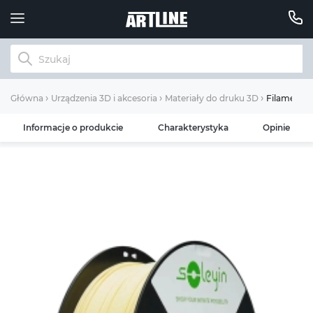
Filament S
Główna
Urządzenia 3D i akcesoria
Materiały do ​​druku 3D
Informacje o produkcie
Charakterystyka
Opinie