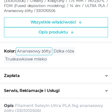
(3301010506) / Creality / Klasyczny / 1.75 mm / 190-230℃ /
FDM (Fused deposition modeling) / 14 dni / ULTRA PLA /
Ananasowy żółty / 3301010506
Wszystkie właściwości
Opis produktu
Kolor:
Ananasowy żółty
Dzika róża
Truskawkowe mleko
Zapłata
Płatność w ratach
System ratalny
Serwis, Reklamacje i Usługi
30 dni na zwrot
Serwis
Wsparcie techniczne
Opis
Filament Soleyin Ultra PLA 1kg ananasowy
Konsultacja
żółty (3301010506)