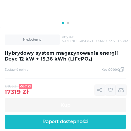
Artykuł:
Niedostępny
SUN-12K-SG05LP3-EU-SM2 + 3qSE-F5 Pro-
Hybrydowy system magazynowania energii
Deye 12 kW + 15,36 kWh (LiFePO₄)
Zostawić opinię
Kod:
00000
17856
Zł
-537
Zł
17319
Zł
Kup
Raport dostępności