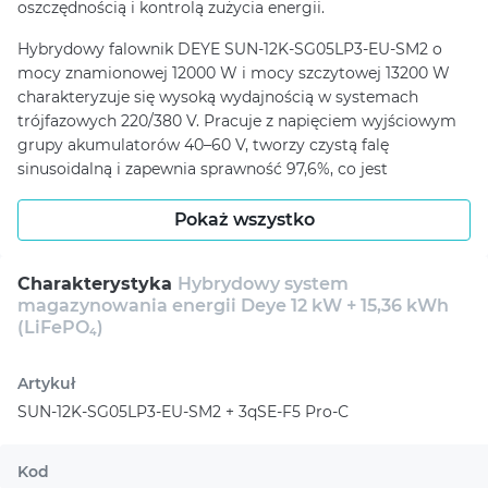
oszczędnością i kontrolą zużycia energii.
Hybrydowy falownik DEYE SUN-12K-SG05LP3-EU-SM2 o
mocy znamionowej 12000 W i mocy szczytowej 13200 W
charakteryzuje się wysoką wydajnością w systemach
trójfazowych 220/380 V. Pracuje z napięciem wyjściowym
grupy akumulatorów 40–60 V, tworzy czystą falę
sinusoidalną i zapewnia sprawność 97,6%, co jest
szczególnie ważne dla stabilnej pracy wrażliwych urządzeń.
Obecność dwóch trackerów MPPT o zakresie pracy 350–
Pokaż wszystko
650 V, początkowym napięciu PV 160 V i maksymalnym
prądzie wejściowym 26+26 A pozwala efektywnie
Charakterystyka
Hybrydowy system
wykorzystać potencjał pola słonecznego i precyzyjniej
magazynowania energii Deye 12 kW + 15,36 kWh
dostosować się do warunków generacji.
(LiFePO₄)
Inteligentne możliwości falownika, zaprojektowane z myślą
o współczesnych wymaganiach w zakresie zasilania
Artykuł
awaryjnego i skojarzonego, zasługują na szczególną
SUN-12K-SG05LP3-EU-SM2 + 3qSE-F5 Pro-С
uwagę. Model obsługuje połączenie równoległe, pracę w
trybie on-grid i off-grid, 100% asymetrii mocy na każdej
Kod
fazie i do 50% znamionowej mocy wyjściowej w