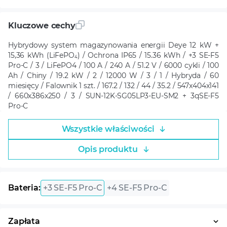
Kluczowe cechy
Hybrydowy system magazynowania energii Deye 12 kW +
15,36 kWh (LiFePO₄) / Ochrona IP65 / 15.36 kWh / +3 SE-F5
Pro-С / 3 / LiFePO4 / 100 A / 240 A / 51.2 V / 6000 cykli / 100
Ah / Chiny / 19.2 kW / 2 / 12000 W / 3 / 1 / Hybryda / 60
miesięcy / Falownik 1 szt. / 167.2 / 132 / 44 / 35.2 / 547x404x141
/ 660x386x250 / 3 / SUN-12K-SG05LP3-EU-SM2 + 3qSE-F5
Pro-С
Wszystkie właściwości
Opis produktu
Bateria:
+3 SE-F5 Pro-С
+4 SE-F5 Pro-С
Zapłata