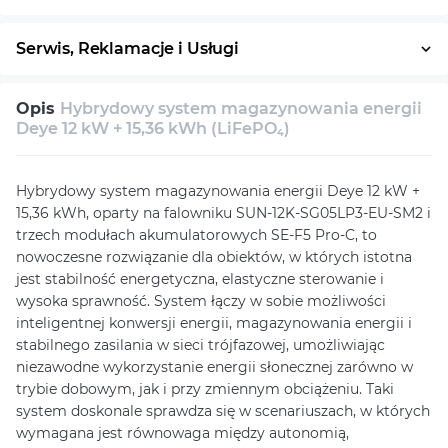
Płatność w ratach
System ratalny
Serwis, Reklamacje i Usługi
30 dni na zwrot
Serwis
Wsparcie techniczne
Opis
Hybrydowy system magazynowania energii
Konsultacja
Deye 12 kW + 15,36 kWh (LiFePO₄)
Hybrydowy system magazynowania energii Deye 12 kW +
15,36 kWh, oparty na falowniku SUN-12K-SG05LP3-EU-SM2 i
trzech modułach akumulatorowych SE-F5 Pro-C, to
nowoczesne rozwiązanie dla obiektów, w których istotna
jest stabilność energetyczna, elastyczne sterowanie i
wysoka sprawność. System łączy w sobie możliwości
inteligentnej konwersji energii, magazynowania energii i
stabilnego zasilania w sieci trójfazowej, umożliwiając
niezawodne wykorzystanie energii słonecznej zarówno w
trybie dobowym, jak i przy zmiennym obciążeniu. Taki
system doskonale sprawdza się w scenariuszach, w których
wymagana jest równowaga między autonomią,