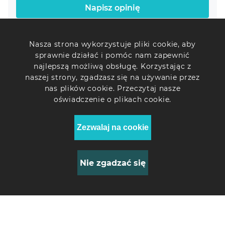
ochrony IP65 i szerokiego zakresu temperatur pracy od -40
Napisz opinię
Typ baterii
do +60°C sprawia, że ten kompleks jest niezawodnym
LiFePO4
wyborem dla odpowiedzialnych projektów energetycznych.
Obsługa Wi-Fi, opcjonalny licznik i przekładniki prądowe
Nasza strona wykorzystuje pliki cookie, aby
rozszerzają możliwości monitorowania i integracji z
Ostatnio oglądane
Maksymalny możliwy prąd ładowania stosu
sprawnie działać i pomóc nam zapewnić
nowoczesną infrastrukturą zarządzania energią.
akumulatorów
najlepszą możliwą obsługę. Korzystając z
100 A
naszej strony, zgadzasz się na używanie przez
nas plików cookie. Przeczytaj nasze
oświadczenie o plikach cookie.
Maksymalny prąd ładowania (wyjście falownika)
240 A
Zezwalaj na cookie
Napięcie znamionowe akumulatorów
51.2 V
Nie zgadzać się
Zasoby cykliczne
6000 cykli
0
Hybrydowy system
magazynowania energii