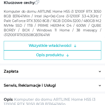
Kluczowe cechy
Komputer do domu ARTLINE Home H55 i3 12100F RTX 3050
8GB B31641Win / Intel (4p+0e)-Core i3-12100F 3.3-4.3GHz /
Palit GeForce RTX 3050 8GB / 16GB DDR4-3200 / 480GB M.2
NVMe SSD / 1TB / PRIME H610M-K D4 / 600W / QUBE
BOREY / BOX / Windows 11 Home / 38 miesięcy /
i312100FRTX30508GB31641W
Wszystkie właściwości
Opis produktu
Zapłata
Płatność w ratach
System ratalny
Serwis, Reklamacje i Usługi
30 dni na zwrot
Serwis
Wsparcie techniczne
Opis
Komputer do domu ARTLINE Home H55 i3
Konsultacja
12100F RTX 3050 8GB B31641Win