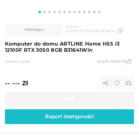
Artykuł:
Niedostępny
i312100FRTX30508GB31641W
Komputer do domu ARTLINE Home H55 i3
12100F RTX 3050 8GB B31641Win
Zostawić opinię
Kod:
00-00001718
-- ---
Zł
Kup
Raport dostępności