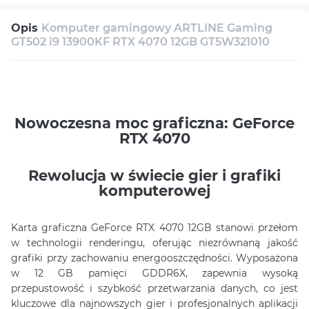
30 dni na zwrot
Serwis
Wsparcie techniczne
Opis
Komputer gamingowy ARTLINE Gaming
Konsultacja
GT502 i9 13900KF RTX 4070 12GB GT5W321010
Nowoczesna moc graficzna: GeForce
RTX 4070
Rewolucja w świecie gier i grafiki
komputerowej
Karta graficzna GeForce RTX 4070 12GB stanowi przełom
w technologii renderingu, oferując niezrównaną jakość
grafiki przy zachowaniu energooszczędności. Wyposażona
w 12 GB pamięci GDDR6X, zapewnia wysoką
przepustowość i szybkość przetwarzania danych, co jest
kluczowe dla najnowszych gier i profesjonalnych aplikacji