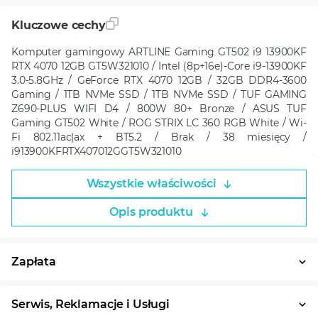
Kluczowe cechy
Komputer gamingowy ARTLINE Gaming GT502 i9 13900KF
RTX 4070 12GB GT5W321010 / Intel (8p+16e)-Core i9-13900KF
3.0-5.8GHz / GeForce RTX 4070 12GB / 32GB DDR4-3600
Gaming / 1TB NVMe SSD / 1TB NVMe SSD / TUF GAMING
Z690-PLUS WIFI D4 / 800W 80+ Bronze / ASUS TUF
Gaming GT502 White / ROG STRIX LC 360 RGB White / Wi-
Fi 802.11ac|ax + BT5.2 / Brak / 38 miesięcy /
i913900KFRTX407012GGT5W321010
Wszystkie właściwości
Opis produktu
Zapłata
Płatność w ratach
System ratalny
Serwis, Reklamacje i Usługi