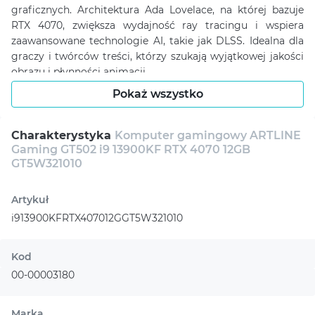
graficznych. Architektura Ada Lovelace, na której bazuje
RTX 4070, zwiększa wydajność ray tracingu i wspiera
zaawansowane technologie AI, takie jak DLSS. Idealna dla
graczy i twórców treści, którzy szukają wyjątkowej jakości
obrazu i płynności animacji.
Pokaż wszystko
Charakterystyka
Komputer gamingowy ARTLINE
Gaming GT502 i9 13900KF RTX 4070 12GB
GT5W321010
Artykuł
i913900KFRTX407012GGT5W321010
Kod
00-00003180
Marka