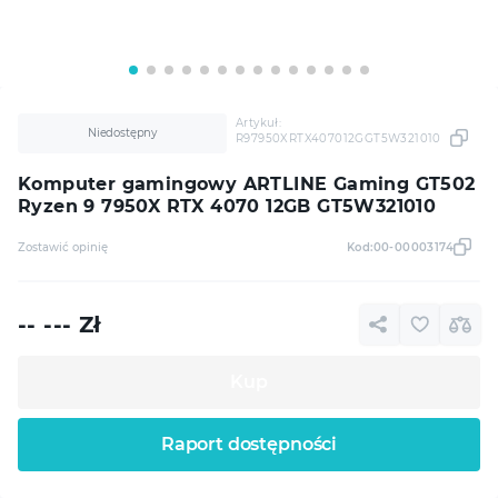
Artykuł:
Niedostępny
R97950XRTX407012GGT5W321010
Komputer gamingowy ARTLINE Gaming GT502
Ryzen 9 7950X RTX 4070 12GB GT5W321010
Zostawić opinię
Kod:
00-00003174
-- ---
Zł
Kup
Raport dostępności