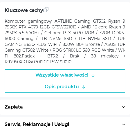
Kluczowe cechy
Komputer gamingowy ARTLINE Gaming GT502 Ryzen 9
7950X RTX 4070 12GB GT5W321010 / AMD 16-core Ryzen 9
7950X 4.5-5.7GHz / GeForce RTX 4070 12GB / 32GB DDR5-
6000 Gaming / 1TB NVMe SSD / 1TB NVMe SSD / TUF
GAMING B650-PLUS WIFI / 800W 80+ Bronze / ASUS TUF
Gaming GT502 White / ROG STRIX LC 360 RGB White / Wi-
Fi 802.11ac|ax + BT5.2 / Brak / 38 miesięcy /
R97950XRTX407012GGT5W321010
Wszystkie właściwości
Opis produktu
Zapłata
Płatność w ratach
System ratalny
Serwis, Reklamacje i Usługi