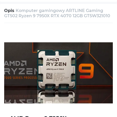
30 dni na zwrot
Serwis
Wsparcie techniczne
Opis
Komputer gamingowy ARTLINE Gaming
Konsultacja
GT502 Ryzen 9 7950X RTX 4070 12GB GT5W321010