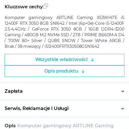
Kluczowe cechy
Komputer gamingowy ARTLINE Gaming X53WHITE i5
12400F RTX 3050 8GB SN1642 / Intel (6p+0e)-Core i5-12400F
2.5-4.4GHz / GeForce RTX 3050 8GB / 16GB DDR4-3200
Gaming / 480GB M.2 NVMe SSD / 2TB / PRIME B660M-A D4
/ 700W 80+ Silver / QUBE SNOW / Tower White ARGB /
Brak / 38 miesięcy / i512400FRTX30508GSN1642
Wszystkie właściwości
Opis produktu
Zapłata
Płatność w ratach
System ratalny
Serwis, Reklamacje i Usługi
30 dni na zwrot
Serwis
Wsparcie techniczne
Opis
Komputer gamingowy ARTLINE Gaming
Konsultacja