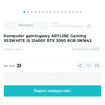
Artykuł:
Niedostępny
i512400FRTX30508GSN1642
Komputer gamingowy ARTLINE Gaming
X53WHITE i5 12400F RTX 3050 8GB SN1642
Zostawić opinię
Kod:
00-00002498
-- ---
Zł
Kup
Raport dostępności