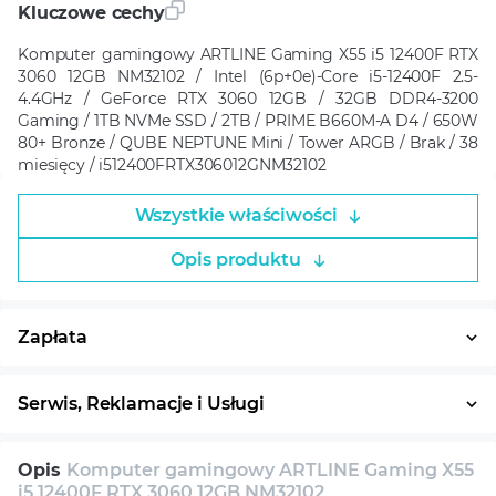
Kluczowe cechy
Komputer gamingowy ARTLINE Gaming X55 i5 12400F RTX
3060 12GB NM32102 / Intel (6p+0e)-Core i5-12400F 2.5-
4.4GHz / GeForce RTX 3060 12GB / 32GB DDR4-3200
Gaming / 1TB NVMe SSD / 2TB / PRIME B660M-A D4 / 650W
80+ Bronze / QUBE NEPTUNE Mini / Tower ARGB / Brak / 38
miesięcy / i512400FRTX306012GNM32102
Wszystkie właściwości
Opis produktu
Zapłata
Płatność w ratach
System ratalny
Serwis, Reklamacje i Usługi
30 dni na zwrot
Serwis
Wsparcie techniczne
Opis
Komputer gamingowy ARTLINE Gaming X55
Konsultacja
i5 12400F RTX 3060 12GB NM32102