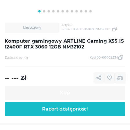
Artykuł:
Niedostępny
i512400FRTX306012GNM32102
Komputer gamingowy ARTLINE Gaming X55 i5
12400F RTX 3060 12GB NM32102
Zostawić opinię
Kod:
00-00002534
-- ---
Zł
Kup
Raport dostępności