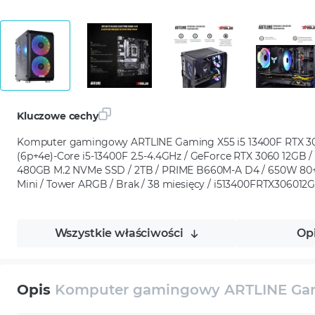
Kluczowe cechy
Komputer gamingowy ARTLINE Gaming X55 i5 13400F RTX 30
(6p+4e)-Core i5-13400F 2.5-4.4GHz / GeForce RTX 3060 12GB
480GB M.2 NVMe SSD / 2TB / PRIME B660M-A D4 / 650W 80
Mini / Tower ARGB / Brak / 38 miesięcy / i513400FRTX30601
Wszystkie właściwości
Op
Opis
Komputer gamingowy ARTLINE Gam