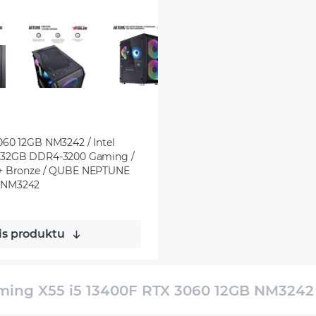
60 12GB NM3242 / Intel
 / 32GB DDR4-3200 Gaming /
+ Bronze / QUBE NEPTUNE
2GNM3242
is produktu
ing X55 i5 13400F RTX 3060 12GB NM3242