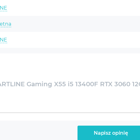
INE
etna
INE
 (6p+4e)-Core i5-13400F 2.5-4.4GHz
TLINE Gaming X55 i5 13400F RTX 3060 1
r ARGB
ce RTX 3060 12GB
 DDR4-3200 Gaming
Napisz opinię
B M.2 NVMe SSD