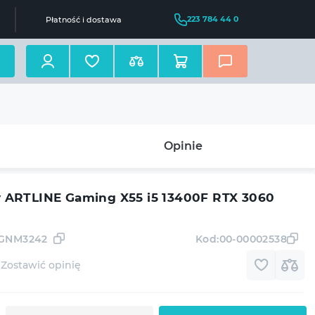
223 784 44 0
Płatność i dostawa
Opinie
ARTLINE Gaming X55 i5 13400F RTX 3060
2GNM3242
Kod:
00-00002538
Zostawić opinię