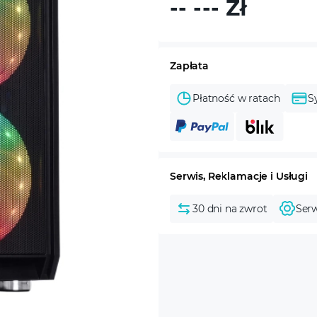
-- ---
Zł
Zapłata
Płatność w ratach
S
Serwis, Reklamacje i Usługi
30 dni na zwrot
Serw