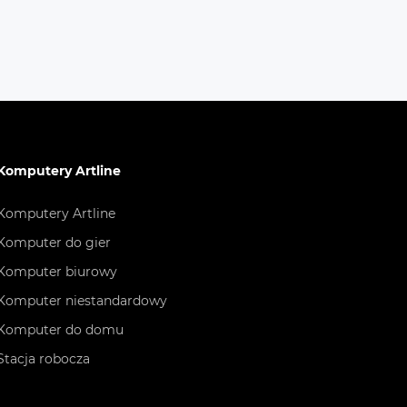
Komputery Artline
Komputery Artline
Komputer do gier
Komputer biurowy
Komputer niestandardowy
Komputer do domu
Stacja robocza