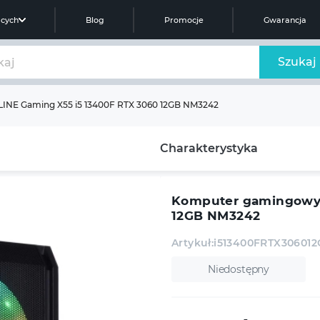
ących
Blog
Promocje
Gwarancja
Szukaj
NE Gaming X55 i5 13400F RTX 3060 12GB NM3242
Charakterystyka
Komputer gamingowy 
12GB NM3242
Artykuł:
i513400FRTX30601
Niedostępny