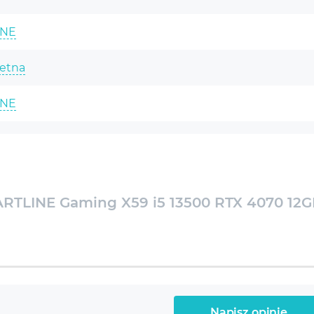
INE
etna
INE
Dysk SSD M.2 NVME o
pojemności 480 GB:
 (6p+8e)-Core i5-13500 2.5-4.8GHz
Przekształć swoje
doświadczenia z komputerem
TLINE Gaming X59 i5 13500 RTX 4070 12
0X Performa
Dysk SSD M.2 NVME o pojemności 480 GB to
ce RTX 4070 12GB
wysokowydajne rozwiązanie dla każdego
komputera. Oferuje błyskawiczne prędkości
 DDR4-3200 Gaming
odczytu i zapisu, znacząco skracając czas
ładowania systemu i aplikacji. Jego kompaktowe
Napisz opinię