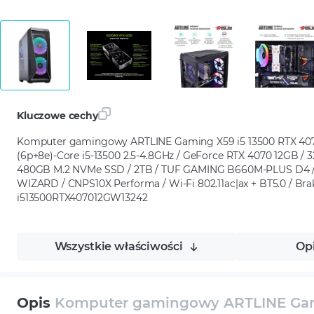
Kluczowe cechy
Komputer gamingowy ARTLINE Gaming X59 i5 13500 RTX 4070
(6p+8e)-Core i5-13500 2.5-4.8GHz / GeForce RTX 4070 12GB 
480GB M.2 NVMe SSD / 2TB / TUF GAMING B660M-PLUS D4 
WIZARD / CNPS10X Performa / Wi-Fi 802.11ac|ax + BT5.0 / Brak
i513500RTX407012GW13242
Wszystkie właściwości
Op
Opis
Komputer gamingowy ARTLINE Gami