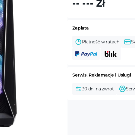
-- ---
Zł
Zapłata
Płatność w ratach
S
Serwis, Reklamacje i Usługi
30 dni na zwrot
Serw