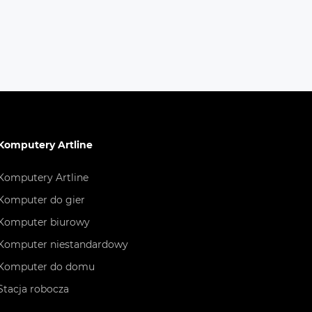
Komputery Artline
Komputery Artline
Komputer do gier
Komputer biurowy
Komputer niestandardowy
Komputer do domu
Stacja robocza