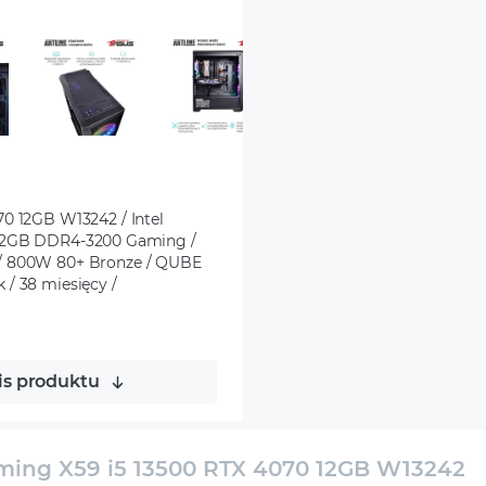
 12GB W13242 / Intel
/ 32GB DDR4-3200 Gaming /
/ 800W 80+ Bronze / QUBE
 / 38 miesięcy /
is produktu
ng X59 i5 13500 RTX 4070 12GB W13242