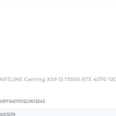
RTLINE Gaming X59 i5 13500 RTX 4070 12
500RTX407012GW13242
0003219