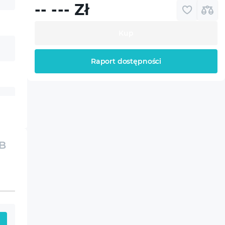
-- ---
Zł
Kup
Raport dostępności
GB