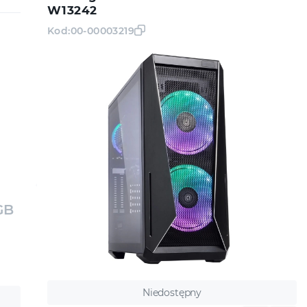
W13242
Kod:
00-00003219
GB
Niedostępny