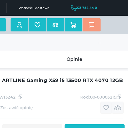
223 784 44 0
Płatność i dostawa
Opinie
ARTLINE Gaming X59 i5 13500 RTX 4070 12GB
GW13242
Kod:
00-00003219
Zostawić opinię