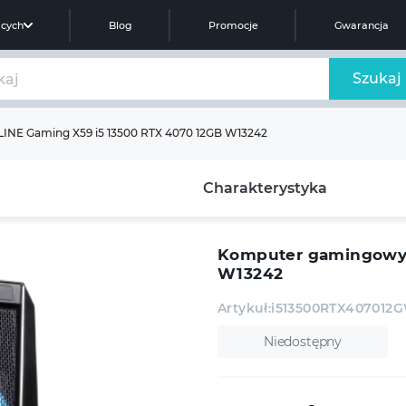
ących
Blog
Promocje
Gwarancja
Szukaj
NE Gaming X59 i5 13500 RTX 4070 12GB W13242
Charakterystyka
Komputer gamingowy 
W13242
Artykuł:
i513500RTX407012
Niedostępny