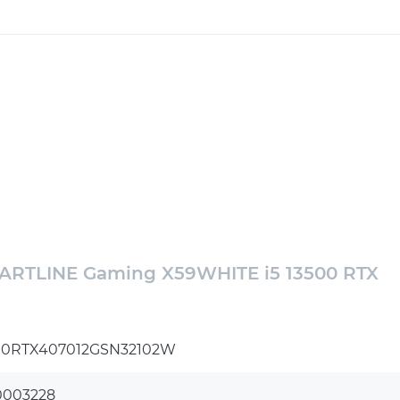
RTLINE Gaming X59WHITE i5 13500 RTX
500RTX407012GSN32102W
0003228