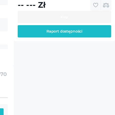
-- ---
Zł
Kup
Raport dostępności
070