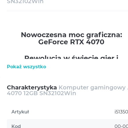
SN32102Win
Nowoczesna moc graficzna:
GeForce RTX 4070
Rewolucja w świecie gier i
grafiki komputerowej
Pokaż wszystko
Karta graficzna GeForce RTX 4070 12GB stanowi
Charakterystyka
Komputer gamingowy A
przełom w technologii renderingu, oferując
4070 12GB SN32102Win
niezrównaną jakość grafiki przy zachowaniu
energooszczędności. Wyposażona w 12 GB
pamięci GDDR6X, zapewnia wysoką
Artykuł
i513
przepustowość i szybkość przetwarzania danych,
co jest kluczowe dla najnowszych gier i
Kod
00-0