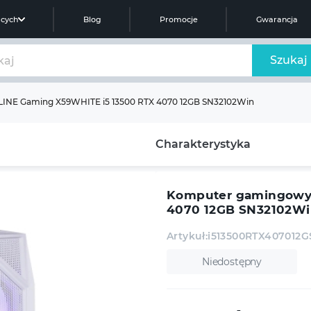
ących
Blog
Promocje
Gwarancja
Szukaj
NE Gaming X59WHITE i5 13500 RTX 4070 12GB SN32102Win
Charakterystyka
Komputer gamingowy 
4070 12GB SN32102W
Artykuł:
i513500RTX407012
Niedostępny