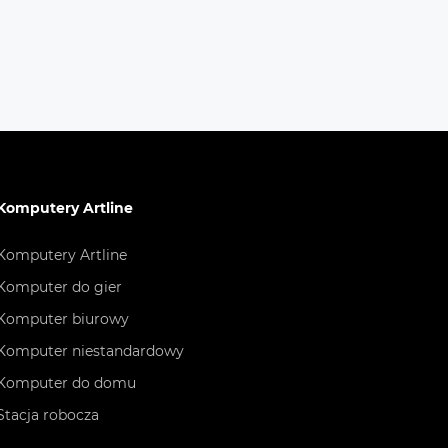
Komputery Artline
Komputery Artline
Komputer do gier
Komputer biurowy
Komputer niestandardowy
Komputer do domu
Stacja robocza