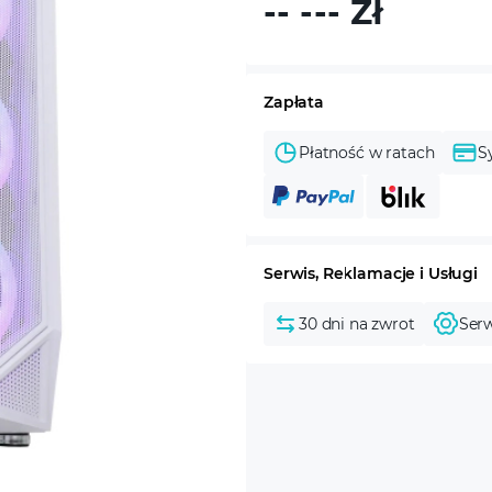
-- ---
Zł
Zapłata
Płatność w ratach
S
Serwis, Reklamacje i Usługi
30 dni na zwrot
Serw