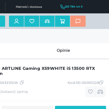
223 784 44 0
Płatność i dostawa
Opinie
ARTLINE Gaming X59WHITE i5 13500 RTX
in
GSN32102W
Kod:
00-00003228
Zostawić opinię