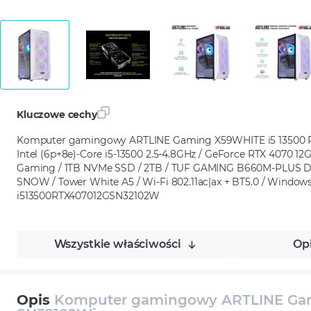
Kluczowe cechy
Komputer gamingowy ARTLINE Gaming X59WHITE i5 13500 R
Intel (6p+8e)-Core i5-13500 2.5-4.8GHz / GeForce RTX 4070 
Gaming / 1TB NVMe SSD / 2TB / TUF GAMING B660M-PLUS D4
SNOW / Tower White A5 / Wi-Fi 802.11ac|ax + BT5.0 / Windows
i513500RTX407012GSN32102W
Wszystkie właściwości
Op
Opis
Komputer gamingowy ARTLINE Gam