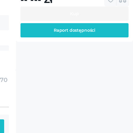
Kup
Raport dostępności
070