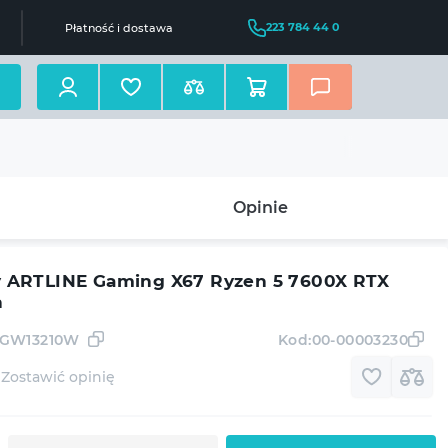
223 784 44 0
Płatność i dostawa
Opinie
ARTLINE Gaming X67 Ryzen 5 7600X RTX
n
2GW13210W
Kod:
00-00003230
Zostawić opinię