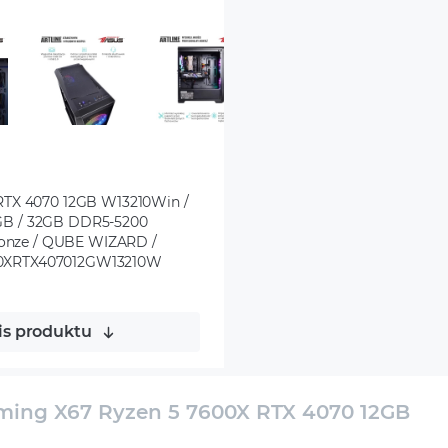
TX 4070 12GB W13210Win /
2GB / 32GB DDR5-5200
ronze / QUBE WIZARD /
600XRTX407012GW13210W
is produktu
ing X67 Ryzen 5 7600X RTX 4070 12GB