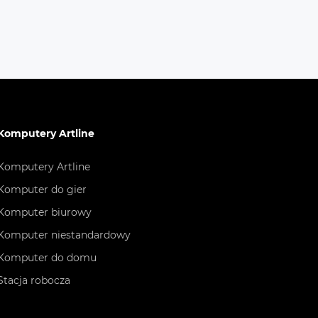
Komputery Artline
Komputery Artline
Komputer do gier
Komputer biurowy
Komputer niestandardowy
Komputer do domu
Stacja robocza