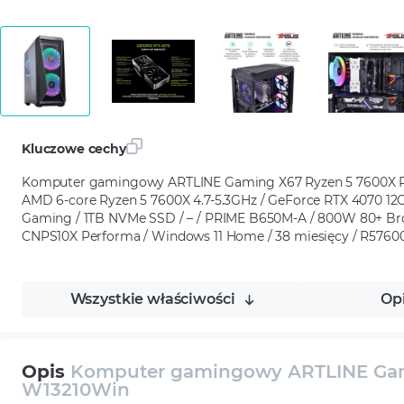
Kluczowe cechy
Komputer gamingowy ARTLINE Gaming X67 Ryzen 5 7600X R
AMD 6-core Ryzen 5 7600X 4.7-5.3GHz / GeForce RTX 4070 1
Gaming / 1TB NVMe SSD / – / PRIME B650M-A / 800W 80+ B
CNPS10X Performa / Windows 11 Home / 38 miesięcy / R57
Wszystkie właściwości
Op
Opis
Komputer gamingowy ARTLINE Gam
W13210Win