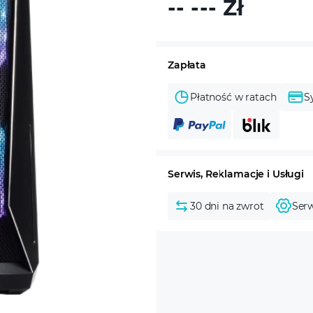
-- ---
Zł
Zapłata
Płatność w ratach
S
Serwis, Reklamacje i Usługi
30 dni na zwrot
Serw