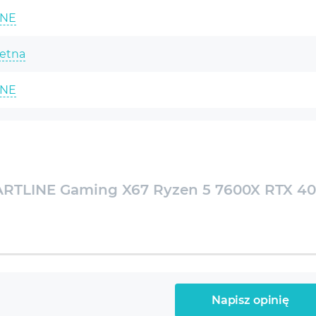
technologiami, takimi jak AMD Precision Boost i
INE
AMD StoreMI, Ryzen 5 7600X oferuje
optymalizację szybkości i responsywności
etna
systemu.
INE
-core Ryzen 5 7600X 4.7-5.3GHz
RTLINE Gaming X67 Ryzen 5 7600X RTX 4
0X Performa
ce RTX 4070 12GB
 DDR5-5200 Gaming
Napisz opinię
NVMe SSD