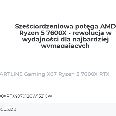
Sześciordzeniowa potęga AMD
Ryzen 5 7600X - rewolucja w
wydajności dla najbardziej
wymagających
Procesor AMD Ryzen 5 7600X to nowoczesne
rozwiązanie dla entuzjastów komputerowych,
RTLINE Gaming X67 Ryzen 5 7600X RTX
zapewniające wyjątkową wydajność dzięki
swojej 6-rdzeniowej architekturze. Idealnie
nadaje się do zaawansowanych zastosowań
00XRTX407012GW13210W
takich jak gaming, edycja wideo oraz praca z
aplikacjami wymagającymi dużej mocy
0003230
obliczeniowej. Zintegrowany z nowoczesnymi