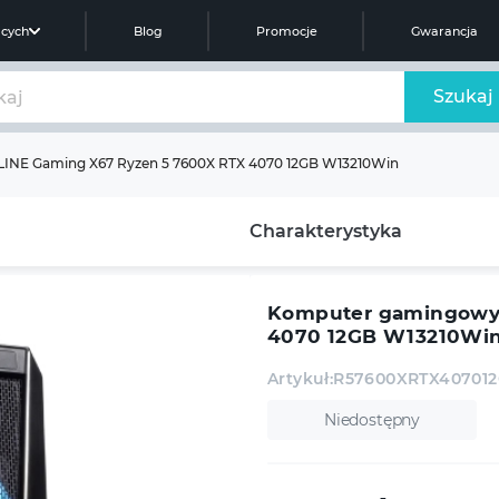
ących
Blog
Promocje
Gwarancja
Szukaj
NE Gaming X67 Ryzen 5 7600X RTX 4070 12GB W13210Win
Charakterystyka
Komputer gamingowy 
4070 12GB W13210Wi
Artykuł:
R57600XRTX40701
Niedostępny