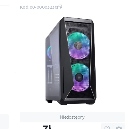
Kod:
00-00003230
Niedostępny
-- ---
Zł