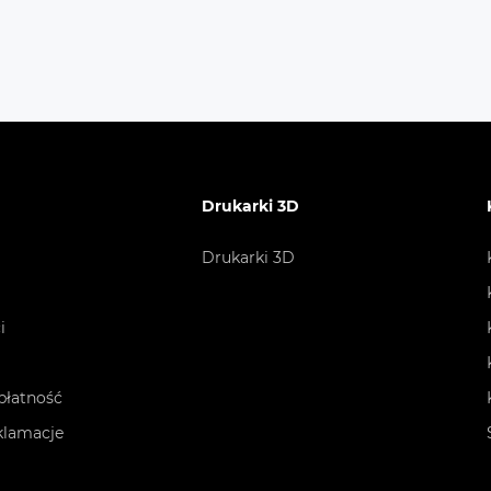
ows 11 Home
latory z podświetleniem RGB
wanie podświetleniem LED wentylatora
Drukarki 3D
Drukarki 3D
wane szkło o grubości 4mm na panelu bocznym
acz z certyfikatem 80+ Bronze
i
 przeciwpyłowy na panelu górnym
płatność
kowydajny dysk SSD NVME
eklamacje
Szybki i Niezawodny Dysk 1TB
NVME SSD
ny cooler powietrzny na procesorze