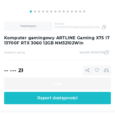
Artykuł:
Niedostępny
i713700FRTX306012GNM32102W
Komputer gamingowy ARTLINE Gaming X75 i7
13700F RTX 3060 12GB NM32102Win
Zostawić opinię
Kod:
00-00002766
-- ---
Zł
Kup
Raport dostępności