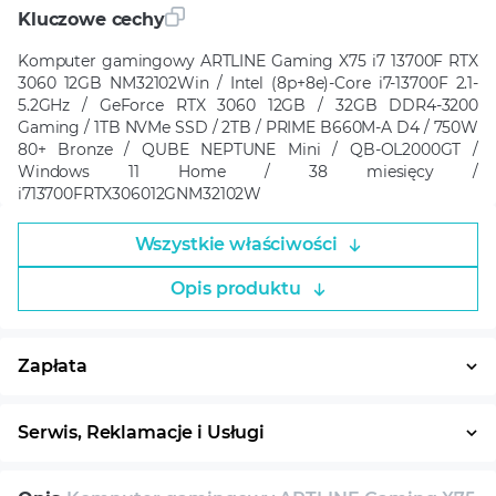
Kluczowe cechy
Komputer gamingowy ARTLINE Gaming X75 i7 13700F RTX
3060 12GB NM32102Win / Intel (8p+8e)-Core i7-13700F 2.1-
5.2GHz / GeForce RTX 3060 12GB / 32GB DDR4-3200
Gaming / 1TB NVMe SSD / 2TB / PRIME B660M-A D4 / 750W
80+ Bronze / QUBE NEPTUNE Mini / QB-OL2000GT /
Windows 11 Home / 38 miesięcy /
i713700FRTX306012GNM32102W
Wszystkie właściwości
Opis produktu
Zapłata
Płatność w ratach
System ratalny
Serwis, Reklamacje i Usługi
30 dni na zwrot
Serwis
Wsparcie techniczne