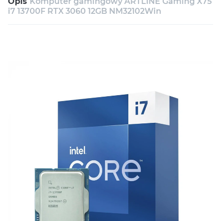
Opis
Komputer gamingowy ARTLINE Gaming X75
Konsultacja
i7 13700F RTX 3060 12GB NM32102Win