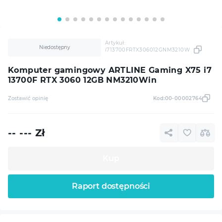
Artykuł:
Niedostępny
i713700FRTX306012GNM3210W
Komputer gamingowy ARTLINE Gaming X75 i7
13700F RTX 3060 12GB NM3210Win
Zostawić opinię
Kod:
00-00002764
-- ---
Zł
Kup
Raport dostępności