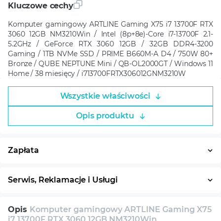
Kluczowe cechy
Komputer gamingowy ARTLINE Gaming X75 i7 13700F RTX
3060 12GB NM3210Win / Intel (8p+8e)-Core i7-13700F 2.1-
5.2GHz / GeForce RTX 3060 12GB / 32GB DDR4-3200
Gaming / 1TB NVMe SSD / PRIME B660M-A D4 / 750W 80+
Bronze / QUBE NEPTUNE Mini / QB-OL2000GT / Windows 11
Home / 38 miesięcy / i713700FRTX306012GNM3210W
Wszystkie właściwości
Opis produktu
Zapłata
Płatność w ratach
System ratalny
Serwis, Reklamacje i Usługi
30 dni na zwrot
Serwis
Wsparcie techniczne
Opis
Komputer gamingowy ARTLINE Gaming X75
Konsultacja
i7 13700F RTX 3060 12GB NM3210Win