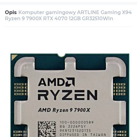
30 dni na zwrot
Serwis
Wsparcie techniczne
Opis
Komputer gamingowy ARTLINE Gaming X94
Konsultacja
Ryzen 9 7900X RTX 4070 12GB GR32510Win