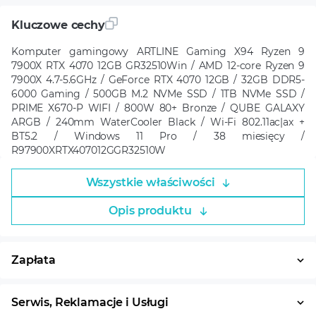
Kluczowe cechy
Komputer gamingowy ARTLINE Gaming X94 Ryzen 9
7900X RTX 4070 12GB GR32510Win / AMD 12-core Ryzen 9
7900X 4.7-5.6GHz / GeForce RTX 4070 12GB / 32GB DDR5-
6000 Gaming / 500GB M.2 NVMe SSD / 1TB NVMe SSD /
PRIME X670-P WIFI / 800W 80+ Bronze / QUBE GALAXY
ARGB / 240mm WaterCooler Black / Wi-Fi 802.11ac|ax +
BT5.2 / Windows 11 Pro / 38 miesięcy /
R97900XRTX407012GGR32510W
Wszystkie właściwości
Opis produktu
Zapłata
Płatność w ratach
System ratalny
Serwis, Reklamacje i Usługi