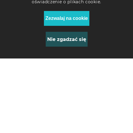
oświadczenie o plikach cookie.
Biały
Zezwalaj na cookie
Wymiary (bez opakowania), mm
1615x580x590
Nie zgadzać się
Waga (bez opakowania), kg
0
Stojak DEYE BOS-G na 8
65
akumulatorów (3U-
LRACK)
Kraj pochodzenia
1549
Zł
Chiny
Gwarancja
6 miesięcy
*Wszystkie charakterystyki są dostarczone przez
producenta. Dane mogą się różnić od rzeczywistych.
Sprawdź przed zakupem.