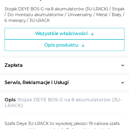
Stojak DEYE BOS-G na 8 akumulatorów (3U-LRACK) / Stojak
/ Do montażu akumulatorów / Uniwersalny / Metal / Biały /
6 miesięcy / 3U-LRACK
Wszystkie właściwości
Opis produktu
Zapłata
Płatność w ratach
System ratalny
Serwis, Reklamacje i Usługi
30 dni na zwrot
Serwis
Wsparcie techniczne
Opis
Stojak DEYE BOS-G na 8 akumulatorów (3U-
Konsultacja
LRACK)
Szafa Deye 3U-LRACK to wysokiej jakości 19-calowa szafa