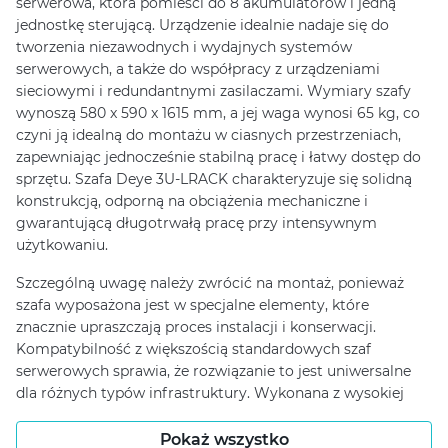
serwerowa, która pomieści do 8 akumulatorów i jedną
jednostkę sterującą. Urządzenie idealnie nadaje się do
tworzenia niezawodnych i wydajnych systemów
serwerowych, a także do współpracy z urządzeniami
sieciowymi i redundantnymi zasilaczami. Wymiary szafy
wynoszą 580 x 590 x 1615 mm, a jej waga wynosi 65 kg, co
czyni ją idealną do montażu w ciasnych przestrzeniach,
zapewniając jednocześnie stabilną pracę i łatwy dostęp do
sprzętu. Szafa Deye 3U-LRACK charakteryzuje się solidną
konstrukcją, odporną na obciążenia mechaniczne i
gwarantującą długotrwałą pracę przy intensywnym
użytkowaniu.
Szczególną uwagę należy zwrócić na montaż, ponieważ
szafa wyposażona jest w specjalne elementy, które
znacznie upraszczają proces instalacji i konserwacji.
Kompatybilność z większością standardowych szaf
serwerowych sprawia, że ​​rozwiązanie to jest uniwersalne
dla różnych typów infrastruktury. Wykonana z wysokiej
jakości materiałów, szafa zapewnia niezawodną ochronę
przed uderzeniami i uszkodzeniami mechanicznymi,
Pokaż wszystko