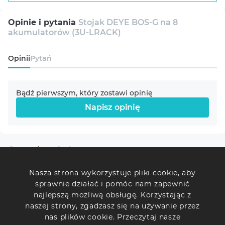
Do montażu akumulatorów
Opinie i pytania
Stojak DEYE BOS-G na 8
akumulatorów (3U-LRACK)
Kompatybilność
Uniwersalny
Opinii
Pytań
Materiał
Metal
Bądź pierwszym, który zostawi opinię
Napisz opinię
Zawartość opakowania
Opakowanie
Ostatnio oglądane
Stojak
Nasza strona wykorzystuje pliki cookie, aby
sprawnie działać i pomóc nam zapewnić
Zestaw montażowy
najlepszą możliwą obsługę. Korzystając z
naszej strony, zgadzasz się na używanie przez
nas plików cookie. Przeczytaj nasze
Kolor