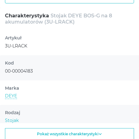
zwiększając jej trwałość i wydajność.
Szafa Deye 3U-LRACK to optymalny wybór do wydajnego i
Charakterystyka
Stojak DEYE BOS-G na 8
akumulatorów (3U-LRACK)
bezpiecznego przechowywania akumulatorów i innego
sprzętu. Zapewnia stabilną pracę systemów serwerowych i
pozwala na efektywne wykorzystanie przestrzeni. Produkt
Artykuł
ten jest również odpowiedni dla klientów korporacyjnych i
3U-LRACK
organizacji wymagających niezawodnych rozwiązań dla
swojej infrastruktury.
Kod
00-00004183
Marka
DEYE
Rodzaj
Stojak
Pokaż wszystkie charakterystyki
Przeznaczenie