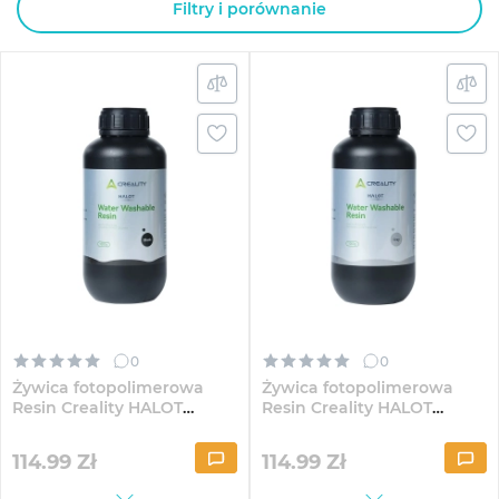
Filtry i porównanie
0
0
Żywica fotopolimerowa
Żywica fotopolimerowa
Resin Creality HALOT
Resin Creality HALOT
Zmywalna wodą 1kg
Zmywalna wodą 1kg Szara
Czarna (3302010054)
(3302010052)
114.99
Zł
114.99
Zł