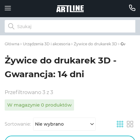
Gwarancja:
Główna
Urządzenia 3D i akcesoria
Żywice do drukarek 3D
Żywice do drukarek 3D -
Gwarancja: 14 dni
Przefiltrowano 3 z 3
W magazynie 0 produktów
Sortowanie:
Nie wybrano