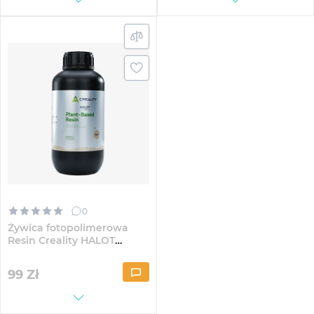
0
Żywica fotopolimerowa
Resin Creality HALOT
Roślinna 1kg Cielista
(3302130003)
99
Zł