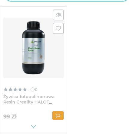
0
Żywica fotopolimerowa
Resin Creality HALOT
Roślinna 1kg Cielista
(3302130003)
99
Zł