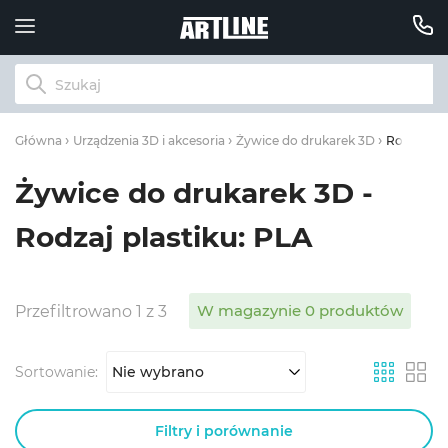
Rodzaj pla
Główna
Urządzenia 3D i akcesoria
Żywice do drukarek 3D
Żywice do drukarek 3D -
Rodzaj plastiku: PLA
W magazynie 0 produktów
Przefiltrowano 1 z 3
Sortowanie:
Nie wybrano
Filtry i porównanie