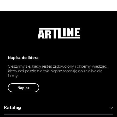
Napisz do lidera
Cieszymy się, kiedy jesteś zadowolony i chcemy wiedzieć,
kiedy coś poszło nie tak. Napisz recenzję do założyciela
firmy.
Napisz
Katalog