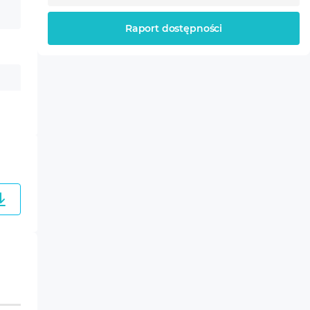
Raport dostępności
 6 miesięcy od daty
 określonych przez
Sp. z o.o. wraz z
ntem wydania (WZ) lub
enia SEP G1 E (do 1 kV,
ioru instalacji
ochrona
ym SEP.
ustawowych uprawnień
ądzenia (S/N), opis