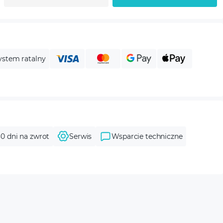
ystem ratalny
30 dni na zwrot
Serwis
Wsparcie techniczne