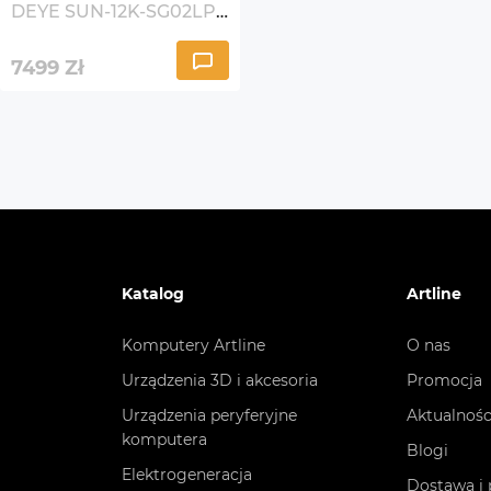
10. Kontakt
DEYE SUN-12K-SG02LP1-
Obsługa reklamacji (ART
EU-AM3
Połączenie równoległe
Tak
Autoryzowany serwis (D
deyeservice.com
7499
Zł
Stopień ochrony
IP65
Temperatura pracy
-40...
Dodatkowe
Osobn
Moduł
Katalog
Artline
Dodatkowe opcje/możliwości
Kolor
Komputery Artline
O nas
Stopi
Urządzenia 3D i akcesoria
Promocja
zewn
Urządzenia peryferyjne
Aktualnośc
Maks. 
komputera
Blogi
Elektrogeneracja
Dostawa i 
Maksy