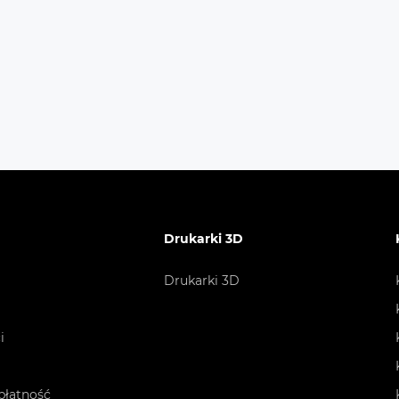
LINE / Move Center Sp. z o.o.): tel. +48 22 378 44 40, e-mail: 
eye Service Sp. z o.o.): tel. +48 512 008 008, e-mail: kontakt
+60 °C
e wejście dla generatora
 Wi-Fi (opcjonalnie)
Drukarki 3D
owy ekran dotykowy LCD
Drukarki 3D
eń ochrony IP65 umożliwia instalację systemu na
ątrz budynków
i
16 sztuk równolegle w sieci i poza nią
płatność
malny prąd ładowania/rozładowania 250A