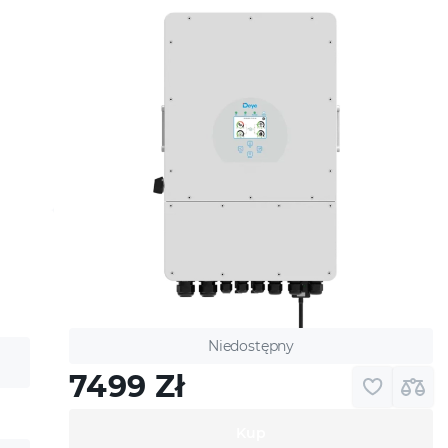
lnego dystrybutora Deye
. Obsługa reklamacji
prawy gwarancyjne
Niedostępny
7499
Zł
Kup
zew; punkt serwisowy: