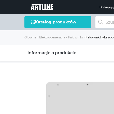
Do kupuj
Katalog produktów
Falownik hybryd
Główna
Elektrogeneracja
Falowniki
Informacje o produkcie