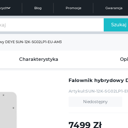
ących
Blog
Promocje
Gwarancja
Szukaj
owy DEYE SUN-12K-SG02LP1-EU-AM3
Charakterystyka
Opi
Falownik hybrydowy 
Artykuł:
SUN-12K-SG02LP1-
Niedostępny
7499
Zł