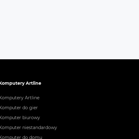
rma@artline.eu
@deyeservice.com,
Komputery Artline
Komputery Artline
Komputer do gier
Komputer biurowy
Komputer niestandardowy
Komputer do domu