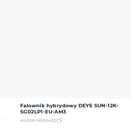
Falownik hybrydowy DEYE SUN-12K-
SG02LP1-EU-AM3
Kod:
00-00004521