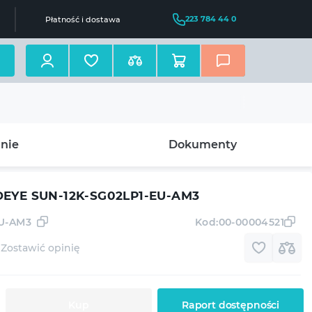
223 784 44 0
Płatność i dostawa
nie
Dokumenty
DEYE SUN-12K-SG02LP1-EU-AM3
EU-AM3
Kod:
00-00004521
Zostawić opinię
Kup
Raport dostępności