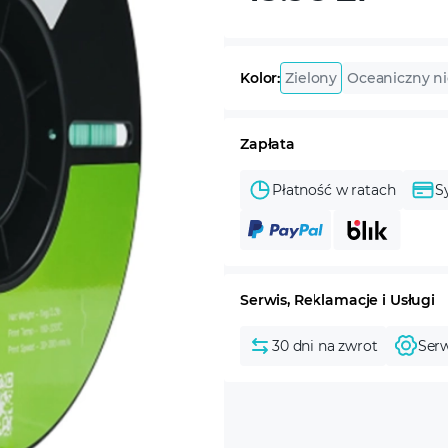
Kolor:
Zielony
Оceaniczny ni
Zapłata
Płatność w ratach
S
Serwis, Reklamacje i Usługi
30 dni na zwrot
Serw