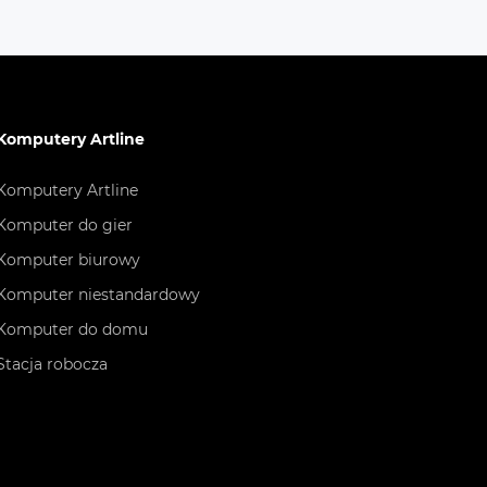
Komputery Artline
wdź
Komputery Artline
Komputer do gier
Komputer biurowy
Komputer niestandardowy
Komputer do domu
Stacja robocza