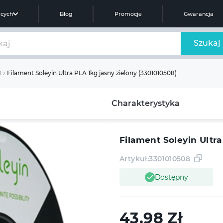
ących
Blog
Promocje
Gwarancja
Szukaj
Filament Soleyin Ultra PLA 1kg jasny zielony (3301010508)
D
Charakterystyka
Filament Soleyin Ultra
Artykuł:
3301010508
Dostępny
43.98
Zł