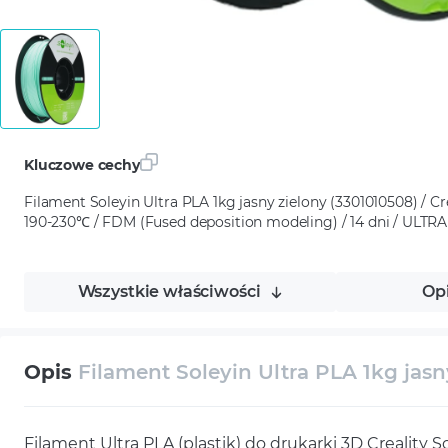
Kluczowe cechy
Filament Soleyin Ultra PLA 1kg jasny zielony (3301010508) / Cre
190-230℃ / FDM (Fused deposition modeling) / 14 dni / ULTRA 
Wszystkie właściwości
Op
Opis
Filament Soleyin Ultra PLA 1kg jasn
Filament Ultra PLA (plastik) do drukarki 3D Creality S