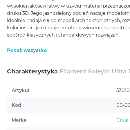
wysokiej jakości i łatwy w użyciu materiał przeznacz
druku 3D. Jego jasnozielony odcień nadaje modelom le
idealnie nadają się do modeli architektonicznych, r
kolor inspiruje i dodaje odrobinę wiosennego nastro
spośród klasycznych i standardowych rozwiązań.
Filament wykonany jest z przyjaznego dla środowiska
Pokaż wszystko
właściwościami druku: jest łatwy w podawaniu, nie 
przyczepność między warstwami. Dzięki stałej średnic
drukowania jest płynny, a gotowe produkty wyróżniają
Charakterystyka
Filament Soleyin Ultra 
plastik nadaje się do większości drukarek FDM, w tym
zarówno w prostych, jak i złożonych modelach.
Artykuł
33010
Kup filament Ultra PLA (plastik) d
kg, 1,75 mm, jasnozielony (330101
Kod
00-0
precyzja w każdym projekcie
Marka
Creali
Jasnozielony PLA to doskonały wybór dla osób poszuk