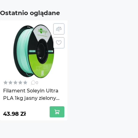
Filam
Ostatnio oglądane
Wymiary produktu (bez opakowania),
209x
mm
Waga (bez opakowania), kg
1
Kraj pochodzenia towaru
Chiny
Gwarancja
14 dni
0
Waga (w opakowaniu), kg
1,2
Filament Soleyin Ultra
PLA 1kg jasny zielony
1 przestrzeń ładunkowa (w
220x2
(3301010508)
opakowaniu), mm
43.98 Zł
Liczba miejsc ładunkowych
1
Kod UKT ZED
39169