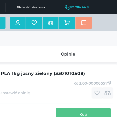
223 784 44 0
Płatność i dostawa
Opinie
 PLA 1kg jasny zielony (3301010508)
Kod:
00-00006551
Zostawić opinię
Kup