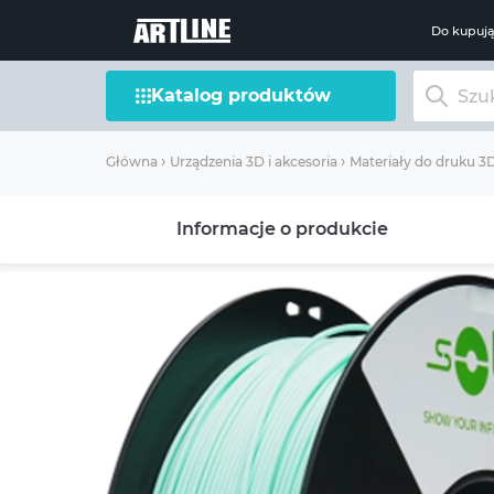
Do kupuj
Katalog produktów
Główna
Urządzenia 3D i akcesoria
Materiały do ​​druku 3
Informacje o produkcie