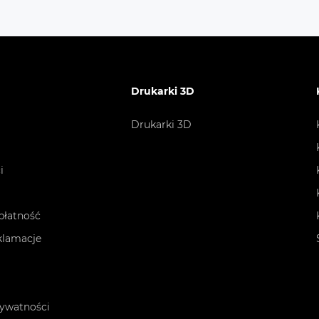
ty
Drukarki 3D
roducenta. Dane mogą się różnić od rzeczywistych. Spra
Drukarki 3D
i
płatność
eklamacje
rywatności