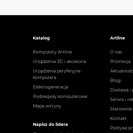
Państwo rejestracji marki
Chiny
Producent (marka)
Creali
Katalog
Artline
*Wszystkie charakterystyki są dostarczone przez p
przed zakupem.
Komputery Artline
O nas
Urządzenia 3D i akcesoria
Promocja
Urządzenia peryferyjne
Aktualnośc
komputera
Blogi
Elektrogeneracja
Dostawa i 
Podzespoły komputerowe
Serwis i r
Mapa witryny
Sterowniki
Kontakt
Napisz do lidera
Polityka p