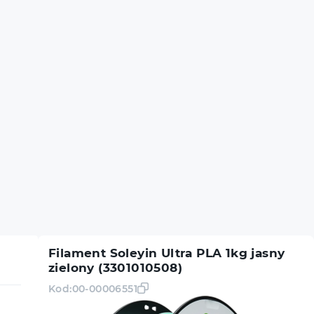
Filament Soleyin Ultra PLA 1kg jasny
zielony (3301010508)
Kod:
00-00006551