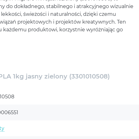
ony do dokładnego, stabilnego i atrakcyjnego wizualnie
kkości, świeżości i naturalności, dzięki czemu
ozwiązań projektowych i projektów kreatywnych. Ten
ju każdemu produktowi, korzystnie wyróżniając go
 polimeru PLA i charakteryzuje się doskonałymi
wymaga nagrzewania stołu i zapewnia dobrą
y 1,75 mm i wysokiej czystości materiału proces
 się wyraźnymi liniami i gładką powierzchnią. Ten
PLA 1kg jasny zielony (3301010508)
 urządzeń Creality, i zapewnia równie wysoką jakość
10508
o drukarki 3D Creality Soleyin 1
0508) – harmonia kolorów i
0006551
ty
ujących wyrazistości i estetyki w druku 3D.